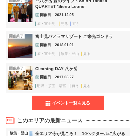
開催終了
～八ヶ岳 森のライブ～Shinri Tanaka
QUARTET ‘Sierra Leone‘
開催日
2021.12.05
原・富士見
見る
遊ぶ
開催終了
富士見パノラマリゾート ご来光ゴンドラ
開催日
2018.01.01
原・富士見
散策・登山
見る
開催終了
Cleaning DAY 八ヶ岳
開催日
2017.08.27
明野・須玉・増富
買う
見る
イベント一覧を見る
このエリアの最新ニュース
散策・登山
全エリア今が見ごろ！ 10ヘクタールに広がる