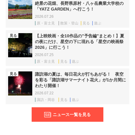
絶景の花畑、長野県原村・八ヶ岳農業大学校の
「YATZ GARDEN」へ行こう！
2026.07.26
原・富士見
散策・登山
見る
遊ぶ
見る
【上映映画・全10作品の”予告編”まとめ！】夏
の夜にだけ、星空の下に現れる「星空の映画祭
2026」に行こう！
2026.07.25
原・富士見
見る
遊ぶ
見る
諏訪湖の夏は、毎日花火が打ちあがる！ 夜空
を彩る「諏訪湖サマーナイト花火」が1か月間に
わたり開催！
2026.07.22
諏訪・岡谷
見る
遊ぶ
ニュース一覧を見る