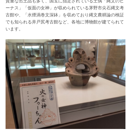
貴重な出土品も多く、国宝に指定されている土偶「縄文のビ
ーナス」「仮面の女神」が収められている茅野市尖石縄文考
古館や、「水煙渦巻文深鉢」を収めており縄文農耕論の検証
でも知られる井戸尻考古館など、各地に博物館が建てられて
います。