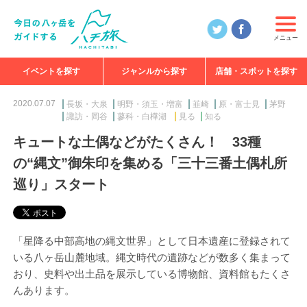
メニュー
イベントを探す
ジャンルから探す
店舗・スポットを探す
食べる
見る
知る
遊ぶ
特集
2020.07.07
長坂・大泉
明野・須玉・増富
韮崎
原・富士見
茅野
諏訪・岡谷
蓼科・白樺湖
見る
知る
キュートな土偶などがたくさん！ 33種
の“縄文”御朱印を集める「三十三番土偶札所
巡り」スタート
「星降る中部高地の縄文世界」として日本遺産に登録されて
いる八ヶ岳山麓地域。縄文時代の遺跡などが数多く集まって
おり、史料や出土品を展示している博物館、資料館もたくさ
んあります。