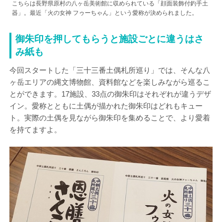
こちらは長野県原村の八ヶ岳美術館に収められている「顔面装飾付釣手土
器」。最近「火の女神 フゥーちゃん」という愛称が決められました。
御朱印を押してもらうと施設ごとに違うはさ
み紙も
今回スタートした「三十三番土偶札所巡り」では、そんな八
ヶ岳エリアの縄文博物館、資料館などを楽しみながら巡るこ
とができます。17施設、33点の御朱印はそれぞれが違うデザ
イン。愛称とともに土偶が描かれた御朱印はどれもキュー
ト。実際の土偶を見ながら御朱印を集めることで、より愛着
を持てますよ。