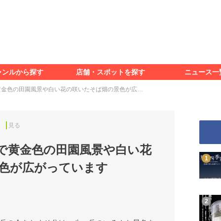
食べる
見る
知る
遊ぶ
特集＆レポート
ャンルから探す
店舗・スポットを探す
ニュース一
食べる
見る
知る
遊ぶ
特集＆レポート
黄金色の田園風景や白い花の咲いたそば畑の景色が広…
見る
で黄金色の田園風景や白い花
色が広がっています