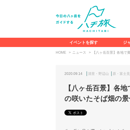
イベントを探す
ジ
HOME
ニュース
【八ヶ岳百景】各地で
2020.09.14
清里・野辺山
原・富士見
【八ヶ岳百景】各地
の咲いたそば畑の景