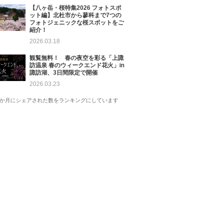
【八ヶ岳・桜特集2026 フォトスポ
ット編】北杜市から蓼科まで7つの
フォトジェニックな桜スポットをご
紹介！
2026.03.18
観覧無料！ 春の夜空を彩る「上諏
訪温泉 春のウィークエンド花火」in
諏訪湖、3日間限定で開催
2026.03.23
1か月にシェアされた数をランキングにしています