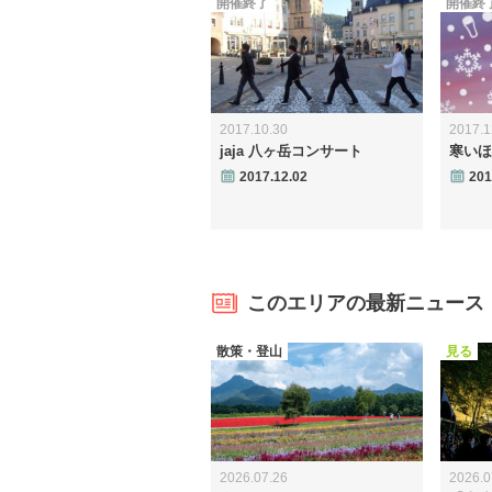
開催終了
開催終
2017.10.30
2017.1
jaja 八ヶ岳コンサート
寒いほ
2017.12.02
201
このエリアの最新ニュース
散策・登山
見る
2026.07.26
2026.0