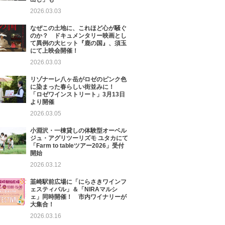
2026.03.03
なぜこの土地に、これほど心が騒ぐ
のか？ ドキュメンタリー映画とし
て異例の大ヒット『鹿の国』、須玉
にて上映会開催！
2026.03.03
リゾナーレ八ヶ岳がロゼのピンク色
に染まった春らしい街並みに！
「ロゼワインストリート」3月13日
より開催
2026.03.05
小淵沢・一棟貸しの体験型オーベル
ジュ・アグリツーリズモ ユタカにて
「Farm to tableツアー2026」受付
開始
2026.03.12
韮崎駅前広場に「にらさきワインフ
ェスティバル」＆「NIRAマルシ
ェ」同時開催！ 市内ワイナリーが
大集合！
2026.03.16