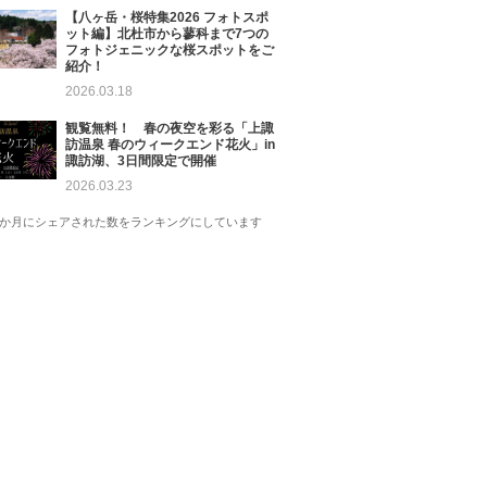
【八ヶ岳・桜特集2026 フォトスポ
ット編】北杜市から蓼科まで7つの
フォトジェニックな桜スポットをご
紹介！
2026.03.18
観覧無料！ 春の夜空を彩る「上諏
訪温泉 春のウィークエンド花火」in
諏訪湖、3日間限定で開催
2026.03.23
1か月にシェアされた数をランキングにしています