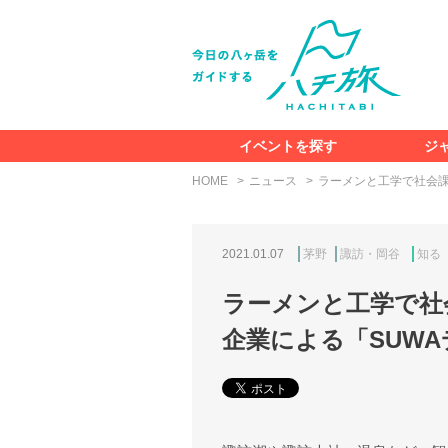
イベントを探す
ジ
HOME
ニュース
ラーメンと工学で社会課
2021.01.07
茅野
諏訪・岡谷
知る
ラーメンと工学で社
企業による「SUWA