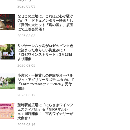
2026.03.03
なぜこの土地に、これほど心が騒ぐ
のか？ ドキュメンタリー映画とし
て異例の大ヒット『鹿の国』、須玉
にて上映会開催！
2026.03.03
リゾナーレ八ヶ岳がロゼのピンク色
に染まった春らしい街並みに！
「ロゼワインストリート」3月13日
より開催
2026.03.05
小淵沢・一棟貸しの体験型オーベル
ジュ・アグリツーリズモ ユタカにて
「Farm to tableツアー2026」受付
開始
2026.03.12
韮崎駅前広場に「にらさきワインフ
ェスティバル」＆「NIRAマルシ
ェ」同時開催！ 市内ワイナリーが
大集合！
2026.03.16