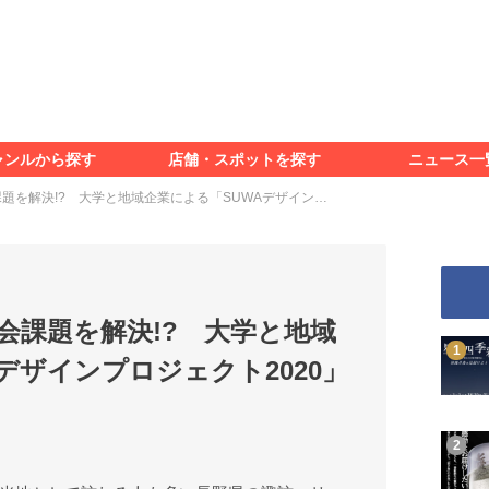
食べる
見る
知る
遊ぶ
特集＆レポート
ャンルから探す
店舗・スポットを探す
ニュース一
食べる
見る
知る
遊ぶ
特集＆レポート
題を解決!? 大学と地域企業による「SUWAデザイン…
会課題を解決!? 大学と地域
デザインプロジェクト2020」