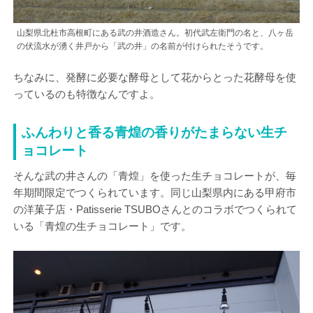
山梨県北杜市高根町にある武の井酒造さん。初代武左衛門の名と、八ヶ岳
の伏流水が湧く井戸から「武の井」の名前が付けられたそうです。
ちなみに、発酵に必要な酵母として花からとった花酵母を使
っているのも特徴なんですよ。
ふんわりと香る青煌の香りがたまらない生チ
ョコレート
そんな武の井さんの「青煌」を使った生チョコレートが、毎
年期間限定でつくられています。同じ山梨県内にある甲府市
の洋菓子店・Patisserie TSUBOさんとのコラボでつくられて
いる「青煌の生チョコレート」です。