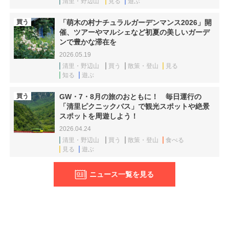
清里・野辺山
見る
遊ぶ
買う
「萌木の村ナチュラルガーデンマンス2026」開
催、ツアーやマルシェなど初夏の美しいガーデ
ンで豊かな滞在を
2026.05.19
清里・野辺山
買う
散策・登山
見る
知る
遊ぶ
買う
GW・7・8月の旅のおともに！ 毎日運行の
「清里ピクニックバス」で観光スポットや絶景
スポットを周遊しよう！
2026.04.24
清里・野辺山
買う
散策・登山
食べる
見る
遊ぶ
ニュース一覧を見る