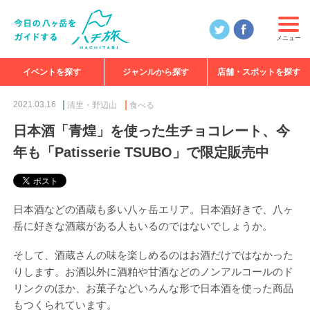
メニュー
イベントを探す
ジャンルから探す
店舗・スポットを探す
食べる
見る
知る
遊ぶ
特集
2021.03.16
清里・野辺山
食べる
日本酒「青煌」を使った生チョコレート、今
年も「Patisserie TSUBO」で限定販売中
日本酒などの酒蔵も多い八ヶ岳エリア。日本酒好きで、八ヶ
岳に好きな酒蔵がある人もいるのではないでしょうか。
そして、酒蔵さんの味を楽しめるのはお酒だけではなかった
りします。お酒以外に酒粕や甘酒などのノンアルコールのド
リンクのほか、お菓子などいろんな形で日本酒を使った商品
もつくられています。