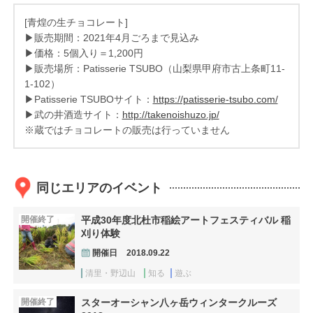
[青煌の生チョコレート]
▶販売期間：2021年4月ごろまで見込み
▶価格：5個入り＝1,200円
▶販売場所：Patisserie TSUBO（山梨県甲府市古上条町11-
1-102）
▶Patisserie TSUBOサイト：
https://patisserie-tsubo.com/
▶武の井酒造サイト：
http://takenoishuzo.jp/
※蔵ではチョコレートの販売は行っていません
同じエリアのイベント
開催終了
平成30年度北杜市稲絵アートフェスティバル 稲
刈り体験
開催日
2018.09.22
清里・野辺山
知る
遊ぶ
開催終了
スターオーシャン八ヶ岳ウィンタークルーズ