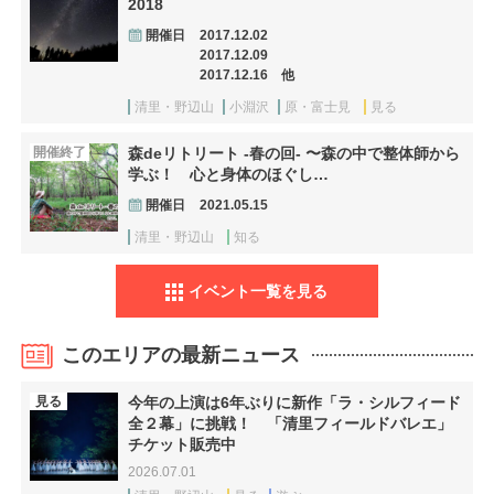
2018
開催日
2017.12.02
2017.12.09
2017.12.16 他
清里・野辺山
小淵沢
原・富士見
見る
開催終了
森deリトリート -春の回- 〜森の中で整体師から
学ぶ！ 心と身体のほぐし…
開催日
2021.05.15
清里・野辺山
知る
イベント一覧を見る
このエリアの最新ニュース
見る
今年の上演は6年ぶりに新作「ラ・シルフィード
全２幕」に挑戦！ 「清里フィールドバレエ」
チケット販売中
2026.07.01