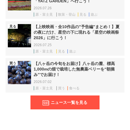
「YATZ GARDEN」へ行こう！
2026.07.26
原・富士見
散策・登山
見る
遊ぶ
見る
【上映映画・全10作品の”予告編”まとめ！】夏
の夜にだけ、星空の下に現れる「星空の映画祭
2026」に行こう！
2026.07.25
原・富士見
見る
遊ぶ
買う
【八ヶ岳の今旬をお届け】八ヶ岳の麓、標高
1,000mの畑で栽培した無農薬ベリーを“朝摘
み”でお届け！
2026.07.02
原・富士見
買う
食べる
ニュース一覧を見る