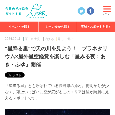
メニュー
イベントを探す
ジャンルから探す
店舗・スポットを探す
食べる
見る
知る
遊ぶ
特集
2024.10.11
原・富士見
泊まる
見る
遊ぶ
“星降る里”で天の川を見よう！ プラネタリ
ウム×屋外星空鑑賞を楽しむ「星みる夜：あ
き・ふゆ」開催
「星降る里」とも呼ばれている長野県の原村。街明かりが少
なく、頭上いっぱいに空が広がるこのエリアは星が綺麗に見
えるスポットです。