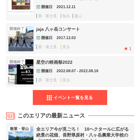
開催日
2021.12.11
原・富士見
知る
遊ぶ
開催終了
jaja 八ヶ岳コンサート
開催日
2017.12.02
原・富士見
見る
1
開催終了
星空の映画祭2022
開催日
2022.08.07 - 2022.08.16
原・富士見
見る
イベント一覧を見る
このエリアの最新ニュース
散策・登山
全エリア今が見ごろ！ 10ヘクタールに広がる
絶景の花畑、長野県原村・八ヶ岳農業大学校の