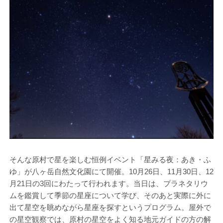
そんな原村で星を楽しむ恒例イベント「星みる夜：あき・ふ
ゆ」が八ヶ岳自然文化園にて開催。10月26日、11月30日、12
月21日の3回にわたって行われます。当日は、プラネタリウ
ムを鑑賞して季節の星座について学び、そのあと実際に外に
出て星空を眺めながら星座を探すというプログラム。屋外で
の星空観察では、原村の星空をよく知る地元ガイドの方の解