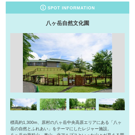
SPOT INFORMATION
八ヶ岳自然文化園
標高約1,300m、原村の八ヶ岳中央高原エリアにある「八ヶ
岳の自然とふれあい」をテーマにしたレジャー施設。
八ヶ岳や蓼科山、車山、北アルプスといった山々が見える園