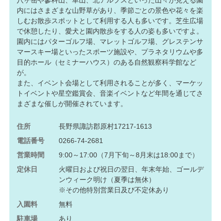
内にはさまざまな山野草があり、季節ごとの景色や花々を楽
しむお散歩スポットとして利用する人も多いです。芝生広場
で休憩したり、愛犬と園内散歩をする人の姿も多いですよ。
園内にはパターゴルフ場、マレットゴルフ場、グレステンサ
マースキー場といったスポーツ施設や、プラネタリウムや多
目的ホール（セミナーハウス）のある自然観察科学館など
が。
また、イベント会場として利用されることが多く、マーケッ
トイベントや星空鑑賞会、音楽イベントなど年間を通じてさ
まざまな催しが開催されています。
住所
長野県諏訪郡原村17217-1613
電話番号
0266-74-2681
営業時間
9:00～17:00（7月下旬～8月末は18:00まで）
定休日
火曜日および祝日の翌日、年末年始、ゴールデ
ンウィーク明け（夏季は無休）
※その他特別営業日及び不定休あり
入園料
無料
駐車場
あり