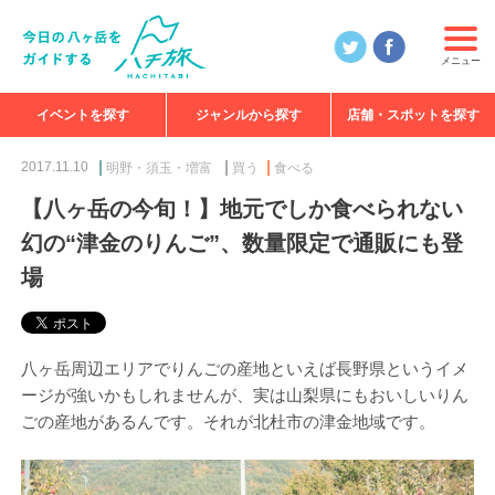
メニュー
イベントを探す
ジャンルから探す
店舗・スポットを探す
食べる
見る
知る
遊ぶ
特集
2017.11.10
明野・須玉・増富
買う
食べる
【八ヶ岳の今旬！】地元でしか食べられない
幻の“津金のりんご”、数量限定で通販にも登
場
八ヶ岳周辺エリアでりんごの産地といえば長野県というイメ
ージが強いかもしれませんが、実は山梨県にもおいしいりん
ごの産地があるんです。それが北杜市の津金地域です。