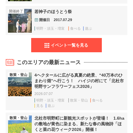
開催終了
若神子のほうとう祭
開催日
2017.07.29
明野・須玉・増富
食べる
遊ぶ
イベント一覧を見る
このエリアの最新ニュース
散策・登山
4ヘクタールに広がる真夏の絶景、“40万本のひ
まわり畑”へ行こう！ ハイジの村にて「北杜市
明野サンフラワーフェス2026」
2026.07.07
明野・須玉・増富
散策・登山
食べる
見る
遊ぶ
散策・登山
北杜市明野町に新観光スポットが登場！ 1.6ha
の敷地が黄色に染まる、新たな春の風物詩「ほ
くと菜の花ウィーク2026」開催！