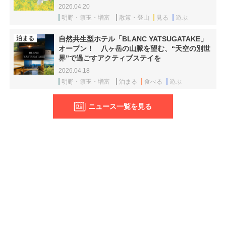
2026.04.20
明野・須玉・増富
散策・登山
見る
遊ぶ
泊まる
自然共生型ホテル「BLANC YATSUGATAKE」
オープン！ 八ヶ岳の山脈を望む、“天空の別世
界”で過ごすアクティブステイを
2026.04.18
明野・須玉・増富
泊まる
食べる
遊ぶ
ニュース一覧を見る