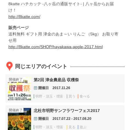
8katte ハチカッテ -八ヶ岳の通販サイト- | 八ヶ岳からお届
け！
http://8katte.com/
販売ページ
送料無料 ギフト用 津金のあま～い りんご （5kg） お取り寄
せ用
http://8katte.com/SHOP/hayakawa-apple-2017.html
同じエリアのイベント
開催終了
第2回 津金農産品 収穫祭
開催日
2017.11.26
明野・須玉・増富
買う
食べる
開催終了
北杜市明野サンフラワーフェス2017
開催日
2017.07.22 - 2017.08.20
明野・須玉・増富
見る
遊ぶ