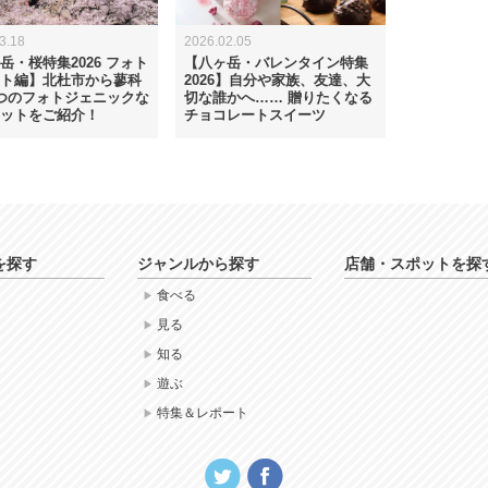
3.18
2026.02.05
岳・桜特集2026 フォト
【八ヶ岳・バレンタイン特集
ト編】北杜市から蓼科
2026】自分や家族、友達、大
つのフォトジェニックな
切な誰かへ…… 贈りたくなる
ットをご紹介！
チョコレートスイーツ
を探す
ジャンルから探す
店舗・スポットを探
食べる
見る
知る
遊ぶ
特集＆レポート