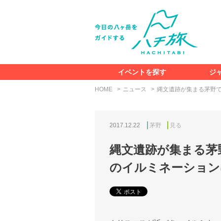
イベントを探す
ジ
HOME
ニュース
縄文遺跡が集まる茅野
2017.12.22
茅野
見る
縄文遺跡が集まる茅
のイルミネーション