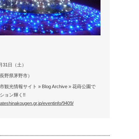
3月31日（土）
長野県茅野市）
光情報サイト » Blog Archive » 花蒔公園で
ション輝く!!
tateshinakougen.gr.jp/eventinfo/9409/