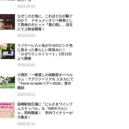
2026.03.03
なぜこの土地に、これほど心が騒ぐ
のか？ ドキュメンタリー映画とし
て異例の大ヒット『鹿の国』、須玉
にて上映会開催！
2026.03.03
リゾナーレ八ヶ岳がロゼのピンク色
に染まった春らしい街並みに！
「ロゼワインストリート」3月13日
より開催
2026.03.05
小淵沢・一棟貸しの体験型オーベル
ジュ・アグリツーリズモ ユタカにて
「Farm to tableツアー2026」受付
開始
2026.03.12
韮崎駅前広場に「にらさきワインフ
ェスティバル」＆「NIRAマルシ
ェ」同時開催！ 市内ワイナリーが
大集合！
2026.03.16