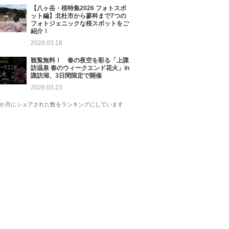
【八ヶ岳・桜特集2026 フォトスポ
ット編】北杜市から蓼科まで7つの
フォトジェニックな桜スポットをご
紹介！
2026.03.18
観覧無料！ 春の夜空を彩る「上諏
訪温泉 春のウィークエンド花火」in
諏訪湖、3日間限定で開催
2026.03.23
1か月にシェアされた数をランキングにしています