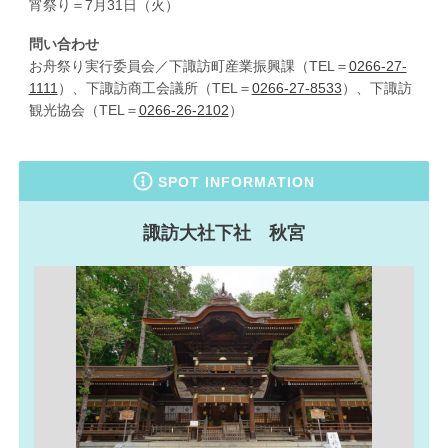
宵祭り＝7月31日（火）
問い合わせ
お舟祭り実行委員会／下諏訪町産業振興課（TEL＝
0266-27-
1111
）、下諏訪商工会議所（TEL＝
0266-27-8533
）、下諏訪
観光協会（TEL＝
0266-26-2102
）
SPOT INFORMATION
諏訪大社下社 秋宮