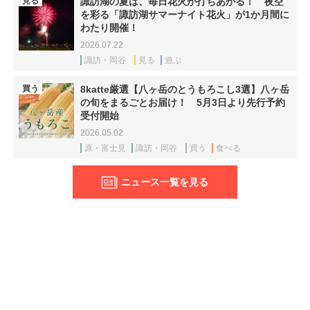
見る
諏訪湖の夏は、毎日花火が打ちあがる！ 夜空
を彩る「諏訪湖サマーナイト花火」が1か月間に
わたり開催！
2026.07.22
諏訪・岡谷
見る
遊ぶ
買う
8katte厳選【八ヶ岳のとうもろこし3選】八ヶ岳
の旬をまるごとお届け！ 5月3日より先行予約
受付開始
2026.05.02
原・富士見
諏訪・岡谷
買う
食べる
ニュース一覧を見る