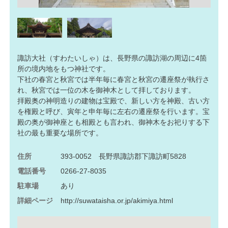
諏訪大社（すわたいしゃ）は、長野県の諏訪湖の周辺に4箇
所の境内地をもつ神社です。
下社の春宮と秋宮では半年毎に春宮と秋宮の遷座祭が執行さ
れ、秋宮では一位の木を御神木として拝しております。
拝殿奥の神明造りの建物は宝殿で、新しい方を神殿、古い方
を権殿と呼び、寅年と申年毎に左右の遷座祭を行います。宝
殿の奥が御神座とも相殿とも言われ、御神木をお祀りする下
社の最も重要な場所です。
住所
393-0052 長野県諏訪郡下諏訪町5828
電話番号
0266-27-8035
駐車場
あり
詳細ページ
http://suwataisha.or.jp/akimiya.html