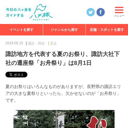
メニュー
イベントを探す
ジャンルから探す
店舗・スポットを探す
食べる
見る
知る
遊ぶ
特集
2018.06.15
諏訪・岡谷
見る
諏訪地方を代表する夏のお祭り、諏訪大社下
社の遷座祭「お舟祭り」は8月1日
夏のお祭りはいろんなものがありますが、長野県の諏訪エリ
アの大きな夏祭りといったら、欠かせないのが「お舟祭り」
です。