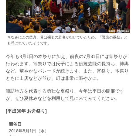
ちなみにこの柴舟、昔は裸姿の若者が担いでいたため、「諏訪の裸祭」と
も呼ばれていたそうです。
今年も8月1日の本祭りに加え、前夜の7月31日には宵祭りが
行われます。宵祭りでは氏子による伝統芸能の長持ち、神輿
など、華やかなパレードが続きます。また、宵祭り、本祭り
ともに出店などが並び、町は非常に賑やかに。
諏訪地方を代表する勇壮な夏祭り、今年は平日の開催です
が、ぜひ夏休みなどを利用して見に来てみてください。
[平成30年 お舟祭り]
開催日
2018年8月1日（水）