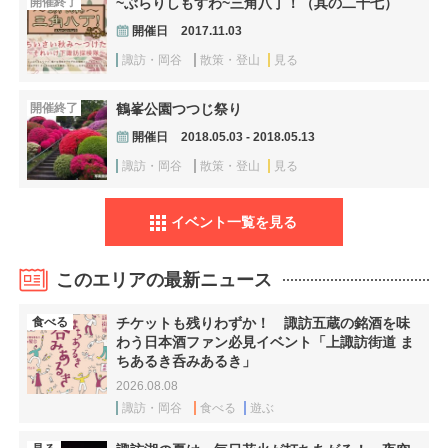
開催終了
~ぶらりしもすわ~三角八丁！（其の二十七）
開催日
2017.11.03
諏訪・岡谷
散策・登山
見る
開催終了
鶴峯公園つつじ祭り
開催日
2018.05.03 - 2018.05.13
諏訪・岡谷
散策・登山
見る
イベント一覧を見る
このエリアの最新ニュース
食べる
チケットも残りわずか！ 諏訪五蔵の銘酒を味
わう日本酒ファン必見イベント「上諏訪街道 ま
ちあるき呑みあるき」
2026.08.08
諏訪・岡谷
食べる
遊ぶ