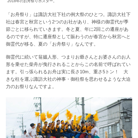
2018年のお舟祭りポスター。
「お舟祭り」は諏訪大社下社の例大祭のひとつ。諏訪大社下
社は春宮と秋宮という2つのお社があり、神様の御霊代が季
節ごとに移られていきます。冬と夏、年に2回この遷座があ
るのですが、特に遷座祭として賑わうのが春宮から秋宮へと
御霊代が移る、夏の「お舟祭り」なんです。
御霊代に続いて翁媼人形、つまりお爺さんとお婆さんのお人
形を乗せた柴舟が曳行されることからこの名前で呼ばれてい
ます。引っ張られるお舟は実に長さ10m、重さ5トン！ 大
きな柱を運ぶ諏訪大社の神事・御柱祭を思わせるような大迫
力のお祭りなんですよ。