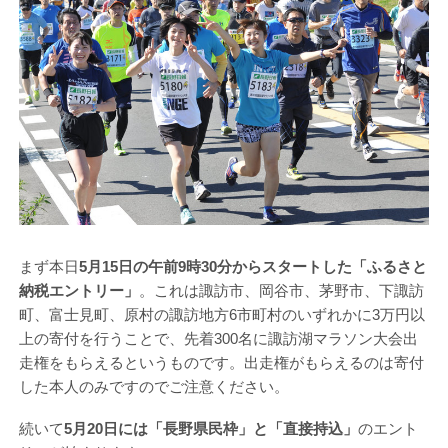
まず本日
5月15日の午前9時30分からスタートした「ふるさと
納税エントリー」
。これは諏訪市、岡谷市、茅野市、下諏訪
町、富士見町、原村の諏訪地方6市町村のいずれかに3万円以
上の寄付を行うことで、先着300名に諏訪湖マラソン大会出
走権をもらえるというものです。出走権がもらえるのは寄付
した本人のみですのでご注意ください。
続いて
5月20日には「長野県民枠」と「直接持込」
のエント