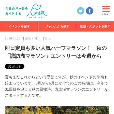
メニュー
イベントを探す
ジャンルから探す
店舗・スポットを探す
食べる
見る
知る
遊ぶ
特集
2019.05.15
諏訪・岡谷
遊ぶ
即日定員も多い人気ハーフマラソン！ 秋の
「諏訪湖マラソン」エントリーは今週から
夏もまだこれからという季節ですが、秋のイベントの準備も
始まっています。5月から6月にかけてのこの時期は、今年で
31回目を迎える秋の風物詩、諏訪湖マラソンのエントリーが
スタートするんです。