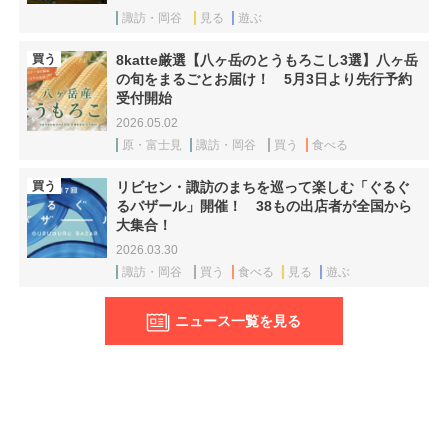
諏訪・岡谷
見る
遊ぶ
買う
8katte厳選【八ヶ岳のとうもろこし3選】八ヶ岳
の旬をまるごとお届け！ 5月3日より先行予約
受付開始
2026.05.02
原・富士見
諏訪・岡谷
買う
食べる
買う
リビセン・諏訪のまちを巡って楽しむ「ぐるぐ
るバザール」開催！ 38もの出店者が全国から
大集合！
2026.03.30
諏訪・岡谷
買う
食べる
見る
遊ぶ
ニュース一覧を見る