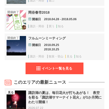
諏訪・岡谷
遊ぶ
開催終了
岡谷春市2018
開催日
2018.04.28 - 2018.05.06
諏訪・岡谷
買う
知る
開催終了
フルムーンミーティング
開催日
2018.09.25
2018.10.25
諏訪・岡谷
散策・登山
見る
知る
イベント一覧を見る
このエリアの最新ニュース
見る
諏訪湖の夏は、毎日花火が打ちあがる！ 夜空
を彩る「諏訪湖サマーナイト花火」が1か月間に
わたり開催！
2026.07.22