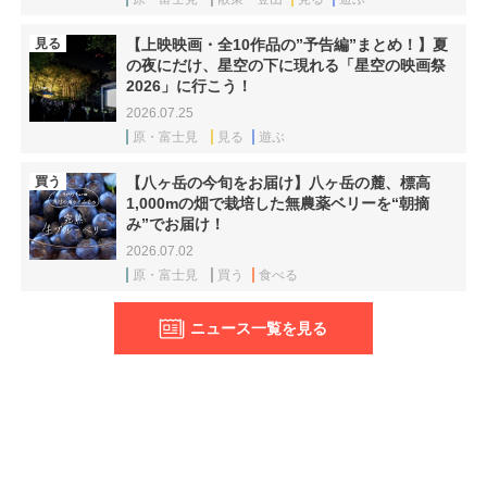
見る
【上映映画・全10作品の”予告編”まとめ！】夏
の夜にだけ、星空の下に現れる「星空の映画祭
2026」に行こう！
2026.07.25
原・富士見
見る
遊ぶ
買う
【八ヶ岳の今旬をお届け】八ヶ岳の麓、標高
1,000mの畑で栽培した無農薬ベリーを“朝摘
み”でお届け！
2026.07.02
原・富士見
買う
食べる
ニュース一覧を見る