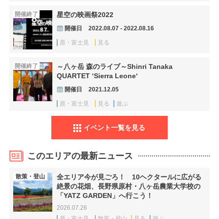
開催終了
星空の映画祭2022
開催日
2022.08.07 - 2022.08.16
原・富士見
見る
開催終了
～八ヶ岳 森のライブ～Shinri Tanaka
QUARTET ‘Sierra Leone‘
開催日
2021.12.05
原・富士見
見る
遊ぶ
イベント一覧を見る
このエリアの最新ニュース
散策・登山
全エリア今が見ごろ！ 10ヘクタールに広がる
絶景の花畑、長野県原村・八ヶ岳農業大学校の
「YATZ GARDEN」へ行こう！
2026.07.26
原・富士見
散策・登山
見る
遊ぶ