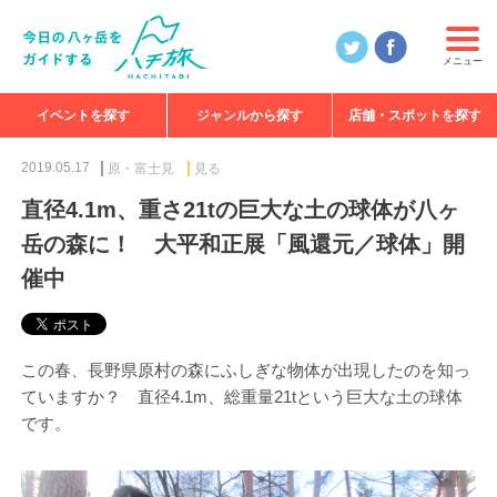
メニュー
イベントを探す
ジャンルから探す
店舗・スポットを探す
食べる
見る
知る
遊ぶ
特集
2019.05.17
原・富士見
見る
直径4.1m、重さ21tの巨大な土の球体が八ヶ
岳の森に！ 大平和正展「風還元／球体」開
催中
この春、長野県原村の森にふしぎな物体が出現したのを知っ
ていますか？ 直径4.1m、総重量21tという巨大な土の球体
です。