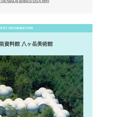
vill.hara.lg.jp/docs/1814.html
SPOT INFORMATION
俗資料館 八ヶ岳美術館