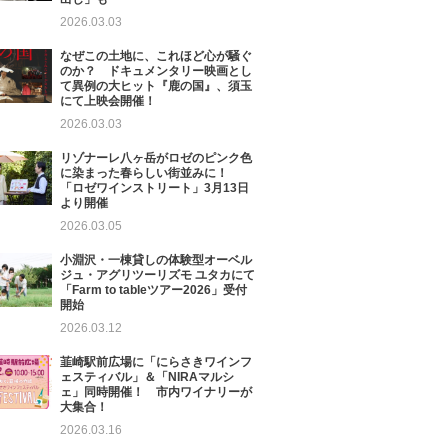
2026.03.03
なぜこの土地に、これほど心が騒ぐ
のか？ ドキュメンタリー映画とし
て異例の大ヒット『鹿の国』、須玉
にて上映会開催！
2026.03.03
リゾナーレ八ヶ岳がロゼのピンク色
に染まった春らしい街並みに！
「ロゼワインストリート」3月13日
より開催
2026.03.05
小淵沢・一棟貸しの体験型オーベル
ジュ・アグリツーリズモ ユタカにて
「Farm to tableツアー2026」受付
開始
2026.03.12
韮崎駅前広場に「にらさきワインフ
ェスティバル」＆「NIRAマルシ
ェ」同時開催！ 市内ワイナリーが
大集合！
2026.03.16