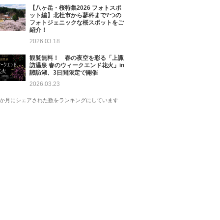
【八ヶ岳・桜特集2026 フォトスポ
ット編】北杜市から蓼科まで7つの
フォトジェニックな桜スポットをご
紹介！
2026.03.18
観覧無料！ 春の夜空を彩る「上諏
訪温泉 春のウィークエンド花火」in
諏訪湖、3日間限定で開催
2026.03.23
1か月にシェアされた数をランキングにしています