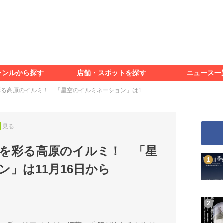
食べる
見る
知る
遊ぶ
特集＆レポート
ャンルから探す
店舗・スポットを探す
ニュース一
食べる
見る
知る
遊ぶ
特集＆レポート
彩る高原のイルミ！ 「星空のイルミネーション」は1…
見る
を彩る高原のイルミ！ 「星
」は11月16日から