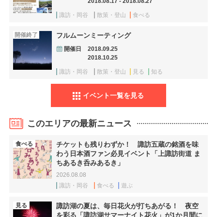
2018.08.17 - 2018.08.27
諏訪・岡谷
散策・登山
食べる
開催終了
フルムーンミーティング
開催日
2018.09.25
2018.10.25
諏訪・岡谷
散策・登山
見る
知る
イベント一覧を見る
このエリアの最新ニュース
食べる
チケットも残りわずか！ 諏訪五蔵の銘酒を味
わう日本酒ファン必見イベント「上諏訪街道 ま
ちあるき呑みあるき」
2026.08.08
諏訪・岡谷
食べる
遊ぶ
見る
諏訪湖の夏は、毎日花火が打ちあがる！ 夜空
を彩る「諏訪湖サマーナイト花火」が1か月間に