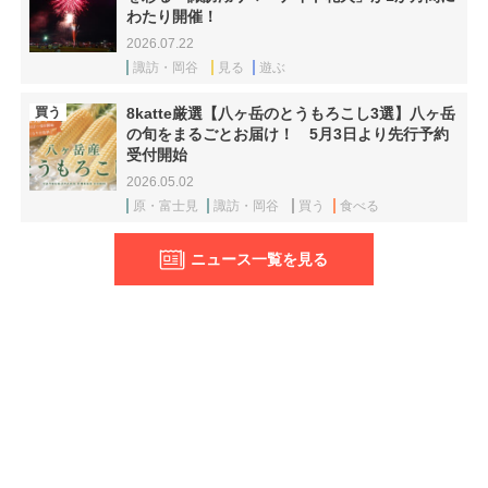
わたり開催！
2026.07.22
諏訪・岡谷
見る
遊ぶ
買う
8katte厳選【八ヶ岳のとうもろこし3選】八ヶ岳
の旬をまるごとお届け！ 5月3日より先行予約
受付開始
2026.05.02
原・富士見
諏訪・岡谷
買う
食べる
ニュース一覧を見る