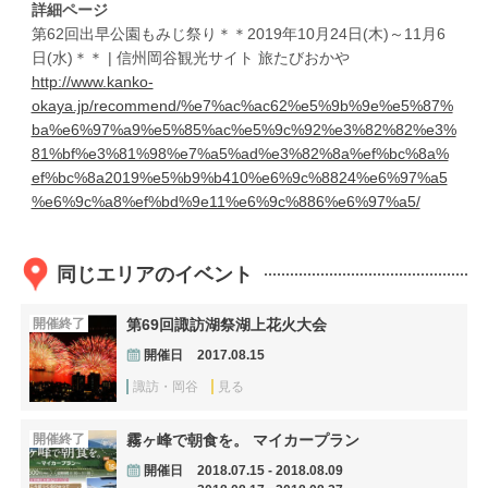
詳細ページ
第62回出早公園もみじ祭り＊＊2019年10月24日(木)～11月6
日(水)＊＊ | 信州岡谷観光サイト 旅たびおかや
http://www.kanko-
okaya.jp/recommend/%e7%ac%ac62%e5%9b%9e%e5%87%
ba%e6%97%a9%e5%85%ac%e5%9c%92%e3%82%82%e3%
81%bf%e3%81%98%e7%a5%ad%e3%82%8a%ef%bc%8a%
ef%bc%8a2019%e5%b9%b410%e6%9c%8824%e6%97%a5
%e6%9c%a8%ef%bd%9e11%e6%9c%886%e6%97%a5/
同じエリアのイベント
開催終了
第69回諏訪湖祭湖上花火大会
開催日
2017.08.15
諏訪・岡谷
見る
開催終了
霧ヶ峰で朝食を。 マイカープラン
開催日
2018.07.15 - 2018.08.09