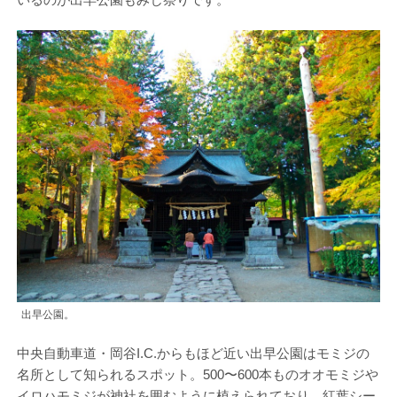
出早公園。
中央自動車道・岡谷I.C.からもほど近い出早公園はモミジの
名所として知られるスポット。500〜600本ものオオモミジや
イロハモミジが神社を囲むように植えられており、紅葉シー