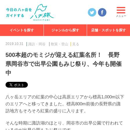
メニュー
イベントを探す
ジャンルから探す
店舗・スポットを探す
食べる
見る
知る
遊ぶ
特集
2019.10.31
諏訪・岡谷
散策・登山
見る
500本超のモミジが迎える紅葉名所！ 長野
県岡谷市で出早公園もみじ祭り、今年も開催
中
八ヶ岳エリアの紅葉の中心は高原エリアから標高1,000m以下
のエリアへと移ってきました。標高800m前後の長野県の諏
訪地方もそろそろ紅葉の盛りに入ります。
そんな時期に諏訪湖のほとり、岡谷市の出早公園で行われて
いるのが出早公園もみじ祭りです。