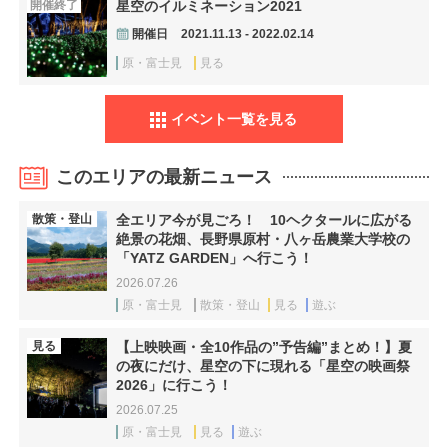
開催終了
星空のイルミネーション2021
開催日
2021.11.13 - 2022.02.14
原・富士見
見る
イベント一覧を見る
このエリアの最新ニュース
散策・登山
全エリア今が見ごろ！ 10ヘクタールに広がる
絶景の花畑、長野県原村・八ヶ岳農業大学校の
「YATZ GARDEN」へ行こう！
2026.07.26
原・富士見
散策・登山
見る
遊ぶ
見る
【上映映画・全10作品の”予告編”まとめ！】夏
の夜にだけ、星空の下に現れる「星空の映画祭
2026」に行こう！
2026.07.25
原・富士見
見る
遊ぶ