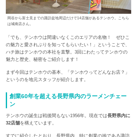
岡谷から富士見までの諏訪盆地周辺だけで14店舗があるテンホウ。こちら
は城南店さん。
「でも、テンホウは間違いなくこのエリアの名物！ ぜひこ
の魅力と愛されぶりを知ってもらいたい！」ということで、
ハチ旅はテンホウの本社を直撃。3回にわたってテンホウの
魅力と歴史、秘密をご紹介します！
まず今回はテンホウの基本、「テンホウってどんなお店？」
というのを地元スタッフが紹介します。
創業60年を超える長野県内のラーメンチェー
ン
テンホウの誕生は戦後間もない1956年。現在では
長野県内に
32店舗
を構えています。
すでに紹介したとおり、長野県内、特に創業の地である諏訪