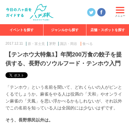
メニュー
イベントを探す
ジャンルから探す
店舗・スポットを探す
食べる
見る
知る
遊ぶ
特集
2017.12.11
原・富士見
茅野
諏訪・岡谷
食べる
【テンホウ大特集1】年間200万食の餃子を提
供する、長野のソウルフード・テンホウ入門
「テンホウ」という名前を聞いて、どれくらいの人がピンと
くるでしょうか。麻雀をやる人は役満の「天和」やオンライ
ン麻雀の「天鳳」を思い浮かべるかもしれないが、それ以外
でこの名前を知っている人は全国的には少ないはずです。
そう、長野県民以外は。