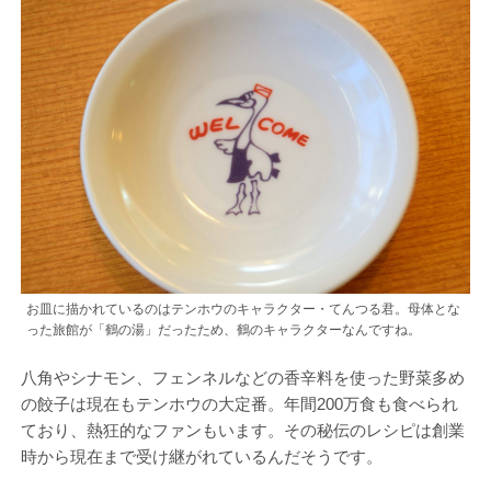
お皿に描かれているのはテンホウのキャラクター・てんつる君。母体とな
った旅館が「鶴の湯」だったため、鶴のキャラクターなんですね。
八角やシナモン、フェンネルなどの香辛料を使った野菜多め
の餃子は現在もテンホウの大定番。年間200万食も食べられ
ており、熱狂的なファンもいます。その秘伝のレシピは創業
時から現在まで受け継がれているんだそうです。