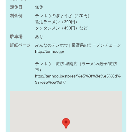
定休日
無休
料金例
テンホウのぎょうざ（270円）
醤油ラーメン（390円）
タンタンメン（490円）など
駐車場
あり
詳細ページ
みんなのテンホウ | 長野県のラーメンチェーン
http://tenhoo.jp/
テンホウ 諏訪 城南店（ラーメン/餃子/諏訪
市）
http://tenhoo.jp/stores/%e5%9f%8e%e5%8d%
97%e5%ba%97/