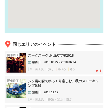
同じエリアのイベント
開催終了
スークスーク お山の市場2018
開催日
2018.06.22 - 2018.06.24
原・富士見
買う
食べる
見る
9
開催終了
八ヶ岳の森でゆっくり楽しむ、秋のスローキャ
ンプ体験
開催日
2018.11.17
原・富士見
散策・登山
遊ぶ