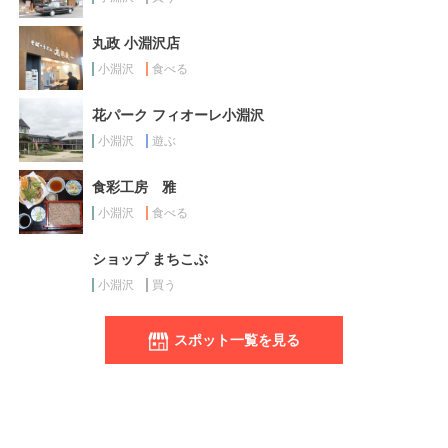
丸政 小淵沢店
小淵沢
食べる
花パーク フィオーレ小淵沢
小淵沢
遊ぶ
食彩工房 雅
小淵沢
食べる
ショップ まちこぶ
小淵沢
買う
スポット一覧を見る