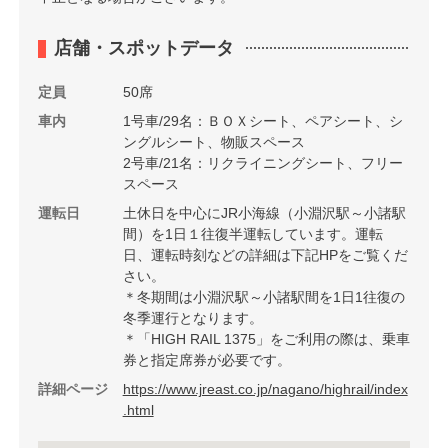
店舗・スポットデータ
定員
50席
車内
1号車/29名：ＢＯＸシート、ペアシート、シ
ングルシート、物販スペース
2号車/21名：リクライニングシート、フリー
スペース
運転日
土休日を中心にJR小海線（小淵沢駅～小諸駅
間）を1日１往復半運転しています。運転
日、運転時刻などの詳細は下記HPをご覧くだ
さい。
＊冬期間は小淵沢駅～小諸駅間を1日1往復の
冬季運行となります。
＊「HIGH RAIL 1375」をご利用の際は、乗車
券と指定席券が必要です。
詳細ページ
https://www.jreast.co.jp/nagano/highrail/index
.html