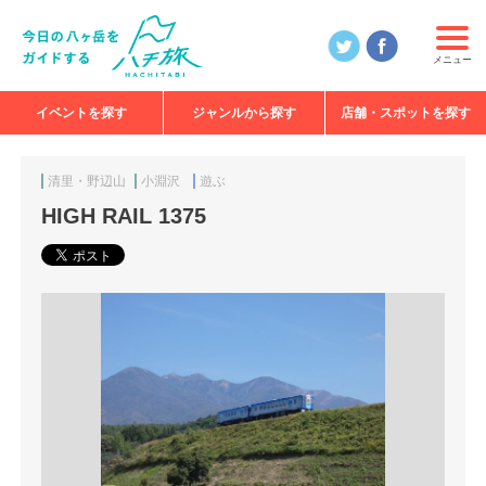
メニュー
イベントを探す
ジャンルから探す
店舗・スポットを探す
食べる
見る
知る
遊ぶ
特集
清里・野辺山
小淵沢
遊ぶ
HIGH RAIL 1375