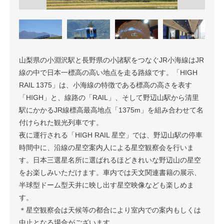
山梨県の小淵沢駅と長野県の小諸駅をつなぐJR小海線はJR
線の中で日本一標高の高い地点を走る路線です。「HIGH
RAIL 1375」は、小海線の特徴である標高の高さを表す
「HIGH」と、線路の「RAIL」、そして野辺山駅から清里
駅にかかるJR線標高最高地点「1375m」を組み合わせて名
付けられた観光列車です。
夜に運行される「HIGH RAIL 星空」では、野辺山駅の停車
時間中に、沿線の星空案内人による星空観察会を行いま
す。日本三選星名所に選ばれるほどきれいな野辺山の星空
をお楽しみいただけます。車内では天文関連書籍の展示、
半球型ドーム型天井に映し出す星空映像なども楽しめま
す。
＊星空観察会は天候等の都合により室内での案内もしくは
中止となる場合がございます。