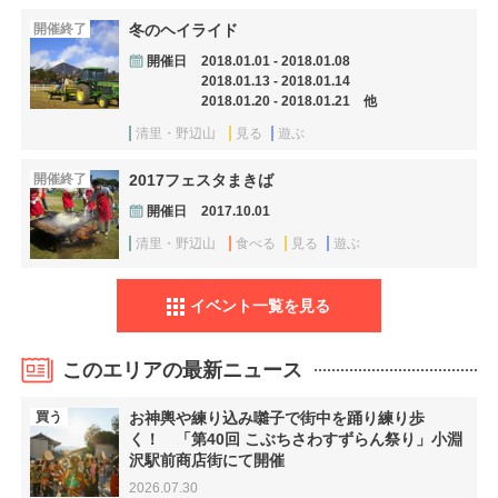
開催終了
冬のヘイライド
開催日
2018.01.01 - 2018.01.08
2018.01.13 - 2018.01.14
2018.01.20 - 2018.01.21 他
清里・野辺山
見る
遊ぶ
開催終了
2017フェスタまきば
開催日
2017.10.01
清里・野辺山
食べる
見る
遊ぶ
イベント一覧を見る
このエリアの最新ニュース
買う
お神輿や練り込み囃子で街中を踊り練り歩
く！ 「第40回 こぶちさわすずらん祭り」小淵
沢駅前商店街にて開催
2026.07.30