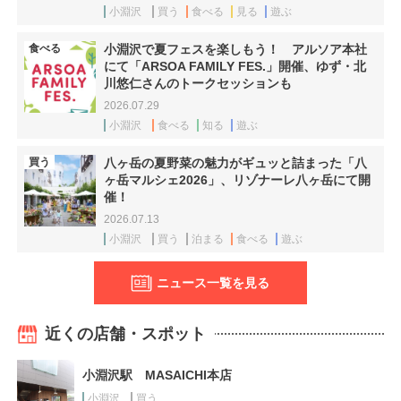
小淵沢
買う
食べる
見る
遊ぶ
食べる
小淵沢で夏フェスを楽しもう！ アルソア本社
にて「ARSOA FAMILY FES.」開催、ゆず・北
川悠仁さんのトークセッションも
2026.07.29
小淵沢
食べる
知る
遊ぶ
買う
八ヶ岳の夏野菜の魅力がギュッと詰まった「八
ヶ岳マルシェ2026」、リゾナーレ八ヶ岳にて開
催！
2026.07.13
小淵沢
買う
泊まる
食べる
遊ぶ
ニュース一覧を見る
近くの店舗・スポット
小淵沢駅 MASAICHI本店
小淵沢
買う