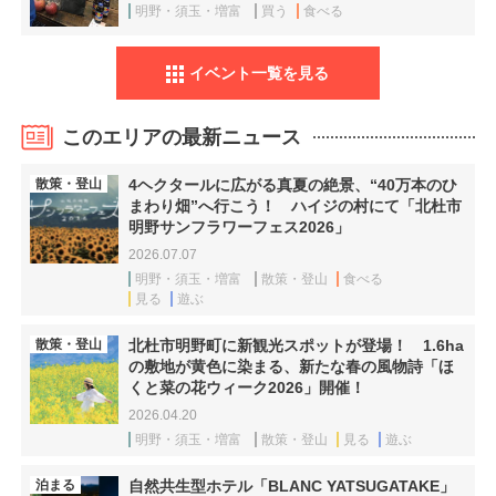
明野・須玉・増富
買う
食べる
イベント一覧を見る
このエリアの最新ニュース
散策・登山
4ヘクタールに広がる真夏の絶景、“40万本のひ
まわり畑”へ行こう！ ハイジの村にて「北杜市
明野サンフラワーフェス2026」
2026.07.07
明野・須玉・増富
散策・登山
食べる
見る
遊ぶ
散策・登山
北杜市明野町に新観光スポットが登場！ 1.6ha
の敷地が黄色に染まる、新たな春の風物詩「ほ
くと菜の花ウィーク2026」開催！
2026.04.20
明野・須玉・増富
散策・登山
見る
遊ぶ
泊まる
自然共生型ホテル「BLANC YATSUGATAKE」