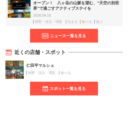
オープン！ 八ヶ岳の山脈を望む、“天空の別世
界”で過ごすアクティブステイを
2026.04.18
明野・須玉・増富
泊まる
食べる
遊ぶ
ニュース一覧を見る
近くの店舗・スポット
仁田平マルシェ
明野・須玉・増富
食べる
スポット一覧を見る