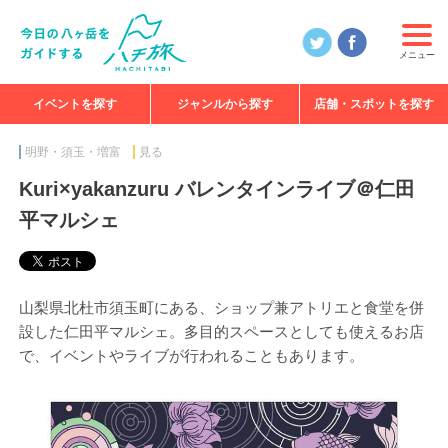
メニュー
イベントを探す
ジャンルから探す
店舗・スポットを探す
食べる
見る
知る
遊ぶ
特集
明野・須玉・増富
見る
Kuri×yakanzuru バレンタインライブ＠仁田
平マルシェ
山梨県北杜市須玉町にある、ショップ兼アトリエと食堂を併
設した仁田平マルシェ。多目的スペースとしても使えるお店
で、イベントやライブが行われることもあります。