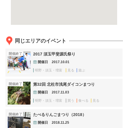
同じエリアのイベント
開催終了
2017 須玉甲斐源氏祭り
開催日
2017.10.01
明野・須玉・増富
見る
遊ぶ
開催終了
第32回 北杜市浅尾ダイコンまつり
開催日
2017.11.03
明野・須玉・増富
買う
食べる
見る
開催終了
たべるりんごまつり（2018）
開催日
2018.11.25