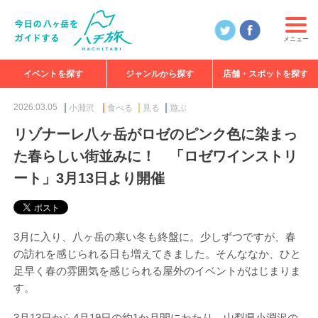
メニュー
イベントを探す
ジャンルから探す
店舗・スポットを探す
食べる
見る
知る
遊ぶ
特集
2026.03.05
小淵沢
食べる
見る
遊ぶ
リゾナーレ八ヶ岳がロゼのピンク色に染まっ
た春らしい街並みに！ 「ロゼワインストリ
ート」3月13日より開催
3月に入り、八ヶ岳の寒い冬も終盤に。少しずつですが、春
の訪れを感じられる日も増えてきました。そんななか、ひと
足早く春の雰囲気を感じられる屋外のイベントがはじまりま
す。
3月13日から4月19日の約1か月間にわたり、山梨県小淵沢の