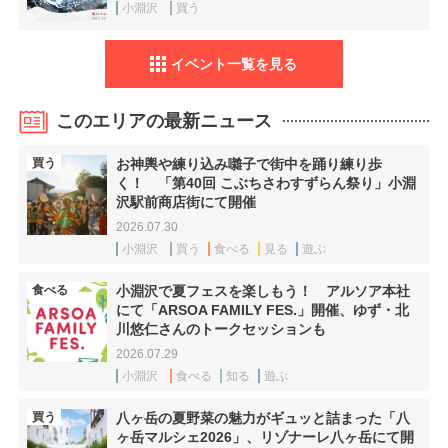
小淵沢
買う
イベント一覧を見る
このエリアの最新ニュース
買う
お神輿や練り込み囃子で街中を踊り練り歩
く！ 「第40回 こぶちさわすずらん祭り」小淵
沢駅前商店街にて開催
2026.07.30
小淵沢
買う
食べる
見る
遊ぶ
食べる
小淵沢で夏フェスを楽しもう！ アルソア本社
にて「ARSOA FAMILY FES.」開催、ゆず・北
川悠仁さんのトークセッションも
2026.07.29
小淵沢
食べる
知る
遊ぶ
買う
八ヶ岳の夏野菜の魅力がギュッと詰まった「八
ヶ岳マルシェ2026」、リゾナーレ八ヶ岳にて開