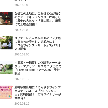
2026.03.03
なぜこの土地に、これほど心が騒ぐ
のか？ ドキュメンタリー映画とし
て異例の大ヒット『鹿の国』、須玉
にて上映会開催！
2026.03.03
リゾナーレ八ヶ岳がロゼのピンク色
に染まった春らしい街並みに！
「ロゼワインストリート」3月13日
より開催
2026.03.05
小淵沢・一棟貸しの体験型オーベル
ジュ・アグリツーリズモ ユタカにて
「Farm to tableツアー2026」受付
開始
2026.03.12
韮崎駅前広場に「にらさきワインフ
ェスティバル」＆「NIRAマルシ
ェ」同時開催！ 市内ワイナリーが
大集合！
2026.03.16