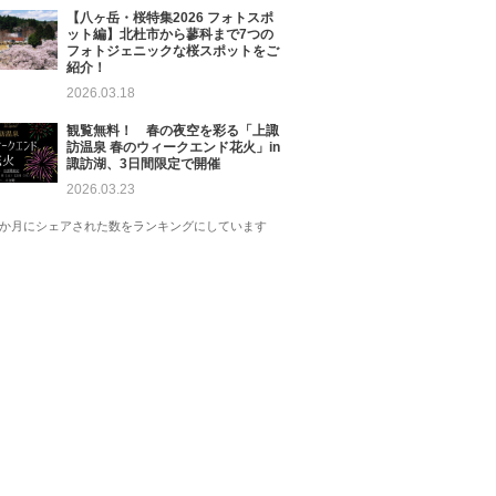
【八ヶ岳・桜特集2026 フォトスポ
ット編】北杜市から蓼科まで7つの
フォトジェニックな桜スポットをご
紹介！
2026.03.18
観覧無料！ 春の夜空を彩る「上諏
訪温泉 春のウィークエンド花火」in
諏訪湖、3日間限定で開催
2026.03.23
1か月にシェアされた数をランキングにしています