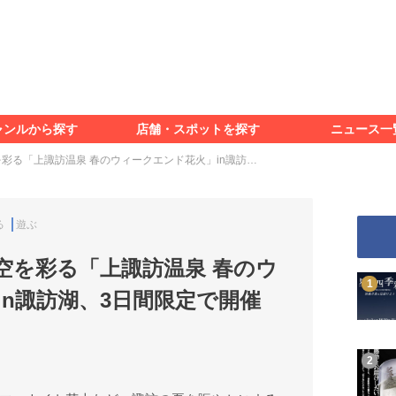
食べる
見る
知る
遊ぶ
特集＆レポート
ャンルから探す
店舗・スポットを探す
ニュース一
食べる
見る
知る
遊ぶ
特集＆レポート
彩る「上諏訪温泉 春のウィークエンド花火」in諏訪…
る
遊ぶ
空を彩る「上諏訪温泉 春のウ
in諏訪湖、3日間限定で開催