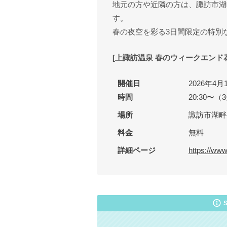
地元の方や近隣の方は、諏訪市湖
す。
春の夜空を彩る3日間限定の特別
[上諏訪温泉 春のウィークエンド
開催日
2026年4
時間
20:30〜（
場所
諏訪市湖畔
料金
無料
詳細ページ
https://ww