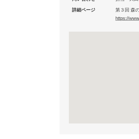
詳細ページ
第３回 森
https://ww