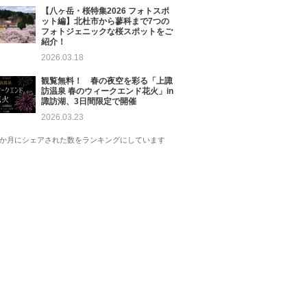
【八ヶ岳・桜特集2026 フォトスポ
ット編】北杜市から蓼科まで7つの
フォトジェニックな桜スポットをご
紹介！
2026.03.18
観覧無料！ 春の夜空を彩る「上諏
訪温泉 春のウィークエンド花火」in
諏訪湖、3日間限定で開催
2026.03.23
1か月にシェアされた数をランキングにしています