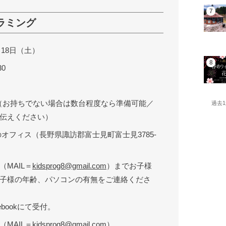
ラミング
1月18日（土）
30
（お持ちでない場合は数台程度なら準備可能／
過去
伝えください）
のオフィス（長野県諏訪郡富士見町富士見3785-
（MAIL＝
kidsprog8@gmail.com
）までお子様
子様の年齢、パソコンの有無をご連絡くださ
ebookにて受付。
（MAIL＝
kidsprog8@gmail.com
）