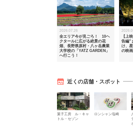
2026.07.26
2026.0
全エリア今が見ごろ！ 10ヘ
【上映
クタールに広がる絶景の花
告編”
畑、長野県原村・八ヶ岳農業
け、星
大学校の「YATZ GARDEN」
の映画
へ行こう！
近くの店舗・スポット
菓子工房 ル・キャ
ロンシャン塩崎
トル・セゾン