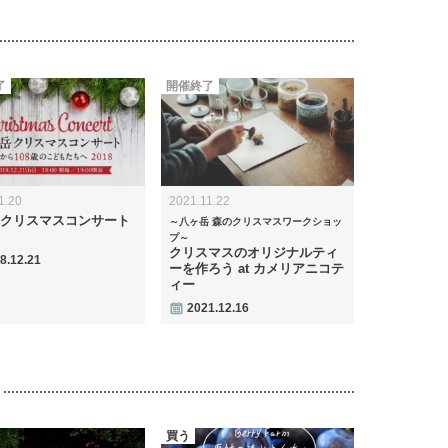
了
開催終了
1.20
2021.11.22
クリスマスコンサート
～八ヶ岳 森のクリスマスワークショッ
プ～
クリスマスのオリジナルティ
8.12.21
ーを作ろう at カメリアニコテ
ィー
2021.12.16
買う