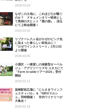
2026.03.03
なぜこの土地に、これほど心が騒ぐ
のか？ ドキュメンタリー映画とし
て異例の大ヒット『鹿の国』、須玉
にて上映会開催！
2026.03.03
リゾナーレ八ヶ岳がロゼのピンク色
に染まった春らしい街並みに！
「ロゼワインストリート」3月13日
より開催
2026.03.05
小淵沢・一棟貸しの体験型オーベル
ジュ・アグリツーリズモ ユタカにて
「Farm to tableツアー2026」受付
開始
2026.03.12
韮崎駅前広場に「にらさきワインフ
ェスティバル」＆「NIRAマルシ
ェ」同時開催！ 市内ワイナリーが
大集合！
2026.03.16