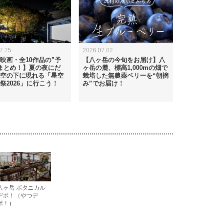
7.25
2026.07.02
映画・全10作品の”予
【八ヶ岳の今旬をお届け】八
まとめ！】夏の夜にだ
ヶ岳の麓、標高1,000mの畑で
空の下に現れる「星空
栽培した無農薬ベリーを“朝摘
祭2026」に行こう！
み”でお届け！
八ヶ岳 ボタニカル
デポ！（やつデ
ポ！）