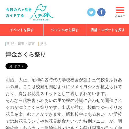
メニュー
イベントを探す
ジャンルから探す
店舗・スポットを探す
食べる
見る
知る
遊ぶ
特集
明野・須玉・増富
見る
津金さくら祭り
明治、大正、昭和の各時代の学校校舎が並ぶ三代校舎ふれあ
いの里。ここは校庭を囲むようにソメイヨシノが植えられて
おり、春はお花見スポットとして親しまれています。
そんな三代校舎ふれあいの里で桜の時期に合わせて開催され
るのが津金さくら祭りです。出店が並び、校庭でゆっくりお
花見を楽しむことができます。昭和校舎にあるおいしい学校
ではお花見ランチやお花見給食といった特別メニューが、明
治校舎にあるカフェ明治学校ではさくら祭り限定のランチや