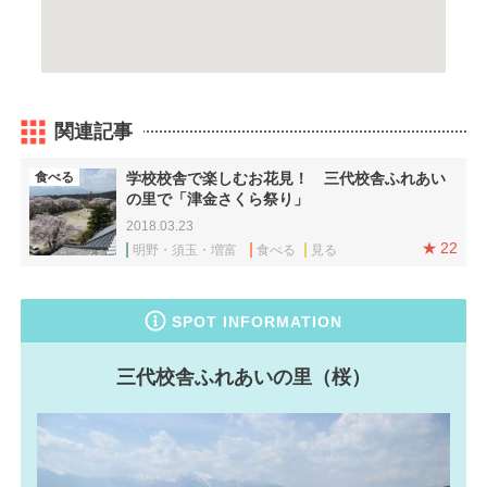
関連記事
食べる
学校校舎で楽しむお花見！ 三代校舎ふれあい
の里で「津金さくら祭り」
2018.03.23
22
明野・須玉・増富
食べる
見る
SPOT INFORMATION
三代校舎ふれあいの里（桜）