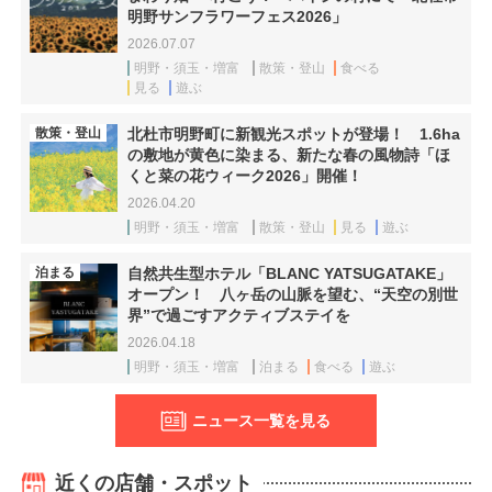
明野サンフラワーフェス2026」
2026.07.07
明野・須玉・増富
散策・登山
食べる
見る
遊ぶ
散策・登山
北杜市明野町に新観光スポットが登場！ 1.6ha
の敷地が黄色に染まる、新たな春の風物詩「ほ
くと菜の花ウィーク2026」開催！
2026.04.20
明野・須玉・増富
散策・登山
見る
遊ぶ
泊まる
自然共生型ホテル「BLANC YATSUGATAKE」
オープン！ 八ヶ岳の山脈を望む、“天空の別世
界”で過ごすアクティブステイを
2026.04.18
明野・須玉・増富
泊まる
食べる
遊ぶ
ニュース一覧を見る
近くの店舗・スポット