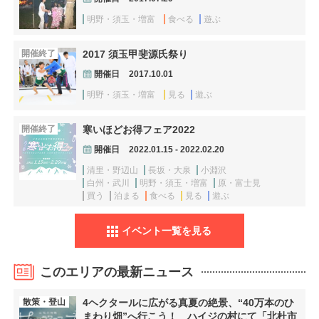
明野・須玉・増富
食べる
遊ぶ
開催終了
2017 須玉甲斐源氏祭り
開催日
2017.10.01
明野・須玉・増富
見る
遊ぶ
開催終了
寒いほどお得フェア2022
開催日
2022.01.15 - 2022.02.20
清里・野辺山
長坂・大泉
小淵沢
白州・武川
明野・須玉・増富
原・富士見
買う
泊まる
食べる
見る
遊ぶ
イベント一覧を見る
このエリアの最新ニュース
散策・登山
4ヘクタールに広がる真夏の絶景、“40万本のひ
まわり畑”へ行こう！ ハイジの村にて「北杜市