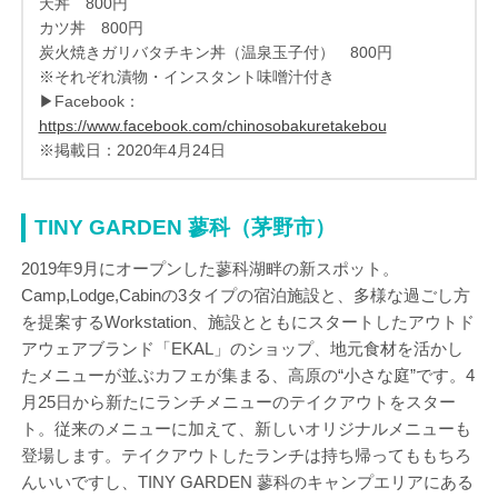
天丼 800円
カツ丼 800円
炭火焼きガリバタチキン丼（温泉玉子付） 800円
※それぞれ漬物・インスタント味噌汁付き
▶Facebook：
https://www.facebook.com/chinosobakuretakebou
※掲載日：2020年4月24日
TINY GARDEN 蓼科（茅野市）
2019年9月にオープンした蓼科湖畔の新スポット。
Camp,Lodge,Cabinの3タイプの宿泊施設と、多様な過ごし方
を提案するWorkstation、施設とともにスタートしたアウトド
アウェアブランド「EKAL」のショップ、地元食材を活かし
たメニューが並ぶカフェが集まる、高原の“小さな庭”です。4
月25日から新たにランチメニューのテイクアウトをスター
ト。従来のメニューに加えて、新しいオリジナルメニューも
登場します。テイクアウトしたランチは持ち帰ってももちろ
んいいですし、TINY GARDEN 蓼科のキャンプエリアにある