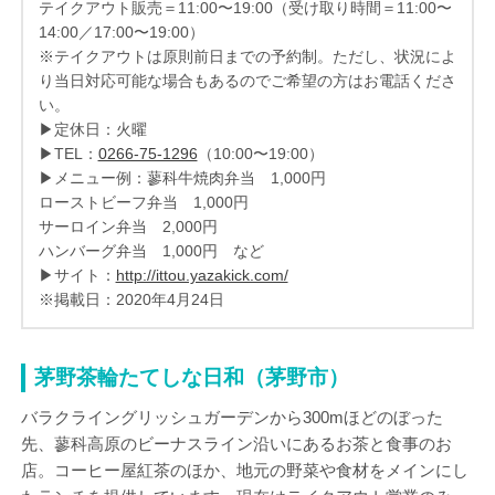
テイクアウト販売＝11:00〜19:00（受け取り時間＝11:00〜
14:00／17:00〜19:00）
※テイクアウトは原則前日までの予約制。ただし、状況によ
り当日対応可能な場合もあるのでご希望の方はお電話くださ
い。
▶定休日：火曜
▶TEL：
0266-75-1296
（10:00〜19:00）
▶メニュー例：蓼科牛焼肉弁当 1,000円
ローストビーフ弁当 1,000円
サーロイン弁当 2,000円
ハンバーグ弁当 1,000円 など
▶サイト：
http://ittou.yazakick.com/
※掲載日：2020年4月24日
茅野茶輪たてしな日和（茅野市）
バラクライングリッシュガーデンから300mほどのぼった
先、蓼科高原のビーナスライン沿いにあるお茶と食事のお
店。コーヒー屋紅茶のほか、地元の野菜や食材をメインにし