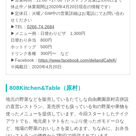
休止中／休業期間は2020年4月20日現在の情報です）
▶定休日：火曜／GW中の営業詳細はお電話にてお問い合わ
せください
▶TEL：
0266-74-2684
▶メニュー例：日替わりピザ 1,300円
日替わり弁当 800円
ホットドッグ 500円
ドリンク各種 300円〜 など
▶Facebook：
https://www.facebook.com/deliandCafeK/
※掲載日：2020年4月20日
808Kitchen&Table（原村）
地元の野菜などを販売しているたてしな自由農園原村店併設
の直営レストラン。直売所でも扱っている旬の野菜や果物を
使ったメニューを提供しています。今回スタートしたテイク
アウトでも、地元産トマトをたっぷり使ったポモドーロな
ど、地場の野菜のおいしさを楽しめます。ちなみに、お弁当
はレストランの価格から2割引で提供されています。