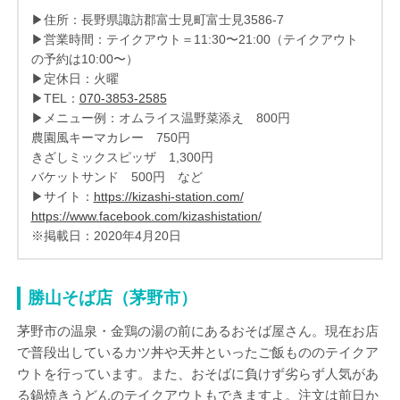
▶住所：長野県諏訪郡富士見町富士見3586-7
▶営業時間：テイクアウト＝11:30〜21:00（テイクアウト
の予約は10:00〜）
▶定休日：火曜
▶TEL：
070-3853-2585
▶メニュー例：オムライス温野菜添え 800円
農園風キーマカレー 750円
きざしミックスピッザ 1,300円
バケットサンド 500円 など
▶サイト：
https://kizashi-station.com/
https://www.facebook.com/kizashistation/
※掲載日：2020年4月20日
勝山そば店（茅野市）
茅野市の温泉・金鶏の湯の前にあるおそば屋さん。現在お店
で普段出しているカツ丼や天丼といったご飯もののテイクア
ウトを行っています。また、おそばに負けず劣らず人気があ
る鍋焼きうどんのテイクアウトもできますよ。注文は前日か