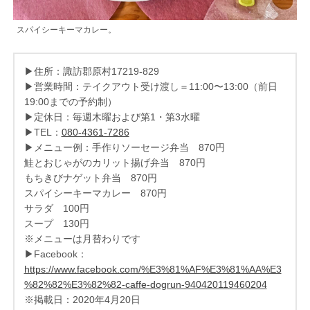
スパイシーキーマカレー。
▶住所：諏訪郡原村17219-829
▶営業時間：テイクアウト受け渡し＝11:00〜13:00（前日
19:00までの予約制）
▶定休日：毎週木曜および第1・第3水曜
▶TEL：
080-4361-7286
▶メニュー例：手作りソーセージ弁当 870円
鮭とおじゃがのカリット揚げ弁当 870円
もちきびナゲット弁当 870円
スパイシーキーマカレー 870円
サラダ 100円
スープ 130円
※メニューは月替わりです
▶Facebook：
https://www.facebook.com/%E3%81%AF%E3%81%AA%E3
%82%82%E3%82%82-caffe-dogrun-940420119460204
※掲載日：2020年4月20日