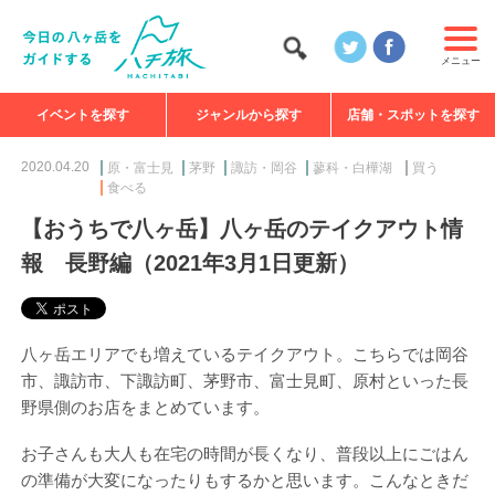
メニュー
メニュー
イベントを探す
ジャンルから探す
店舗・スポットを探す
食べる
見る
知る
遊ぶ
特集
2020.04.20
原・富士見
茅野
諏訪・岡谷
蓼科・白樺湖
買う
食べる
【おうちで八ヶ岳】八ヶ岳のテイクアウト情
報 長野編（2021年3月1日更新）
八ヶ岳エリアでも増えているテイクアウト。こちらでは岡谷
市、諏訪市、下諏訪町、茅野市、富士見町、原村といった長
野県側のお店をまとめています。
お子さんも大人も在宅の時間が長くなり、普段以上にごはん
の準備が大変になったりもするかと思います。こんなときだ