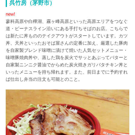
呉竹房（茅野市）
new!
蓼科高原や白樺湖、霧ヶ峰高原といった高原エリアをつなぐ
道・ビーナスライン沿いにある手打ちそばのお店。こちらで
は新たに丼もののテイクアウトがスタートしています。カツ
丼、天丼といったおそば屋さんの定番に加え、厳選した豚肉
を自家製ブレンド味噌に漬けて焼いた人気セットメニュー・
味噌豚焼肉丼や、蒸した鶏を炭火でサッとあぶってバターと
自家製ニンニク醤油でからめた炭火焼きガリバタチキン丼と
いったメニューを持ち帰れます。また、前日までに予約すれ
ば仕出し弁当の注文も可能とのこと。