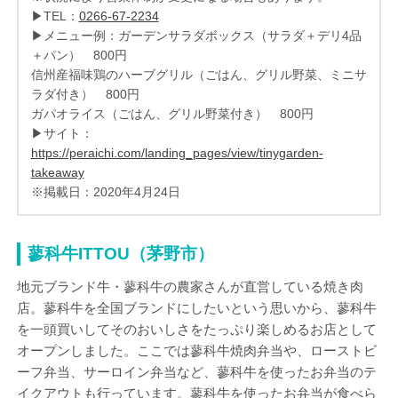
▶TEL：
0266-67-2234
▶メニュー例：ガーデンサラダボックス（サラダ＋デリ4品
＋パン） 800円
信州産福味鶏のハーブグリル（ごはん、グリル野菜、ミニサ
ラダ付き） 800円
ガパオライス（ごはん、グリル野菜付き） 800円
▶サイト：
https://peraichi.com/landing_pages/view/tinygarden-
takeaway
※掲載日：2020年4月24日
蓼科牛ITTOU（茅野市）
地元ブランド牛・蓼科牛の農家さんが直営している焼き肉
店。蓼科牛を全国ブランドにしたいという思いから、蓼科牛
を一頭買いしてそのおいしさをたっぷり楽しめるお店として
オープンしました。ここでは蓼科牛焼肉弁当や、ローストビ
ーフ弁当、サーロイン弁当など、蓼科牛を使ったお弁当のテ
イクアウトも行っています。蓼科牛を使ったお弁当が食べら