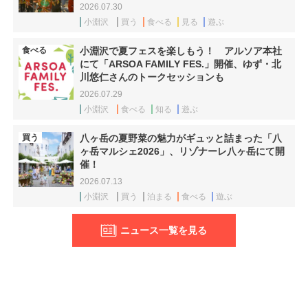
2026.07.30
小淵沢
買う
食べる
見る
遊ぶ
食べる
小淵沢で夏フェスを楽しもう！ アルソア本社
にて「ARSOA FAMILY FES.」開催、ゆず・北
川悠仁さんのトークセッションも
2026.07.29
小淵沢
食べる
知る
遊ぶ
買う
八ヶ岳の夏野菜の魅力がギュッと詰まった「八
ヶ岳マルシェ2026」、リゾナーレ八ヶ岳にて開
催！
2026.07.13
小淵沢
買う
泊まる
食べる
遊ぶ
ニュース一覧を見る