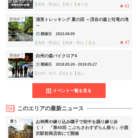
清里・野辺山
買う
食べる
61
開催終了
清里トレッキング 夏の回 ～渓谷の森と吐竜の滝
～
開催日
2022.08.05
47
清里・野辺山
散策・登山
見る
開催終了
白州の森バイクロア4
開催日
2018.05.26 - 2018.05.27
白州・武川
泊まる
遊ぶ
イベント一覧を見る
このエリアの最新ニュース
買う
お神輿や練り込み囃子で街中を踊り練り歩
く！ 「第40回 こぶちさわすずらん祭り」小淵
沢駅前商店街にて開催