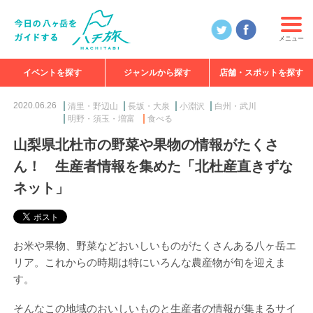
メニュー
イベントを探す
ジャンルから探す
店舗・スポットを探す
食べる
見る
知る
遊ぶ
特集
2020.06.26
清里・野辺山
長坂・大泉
小淵沢
白州・武川
明野・須玉・増富
食べる
山梨県北杜市の野菜や果物の情報がたくさ
ん！ 生産者情報を集めた「北杜産直きずな
ネット」
お米や果物、野菜などおいしいものがたくさんある八ヶ岳エ
リア。これからの時期は特にいろんな農産物が旬を迎えま
す。
そんなこの地域のおいしいものと生産者の情報が集まるサイ