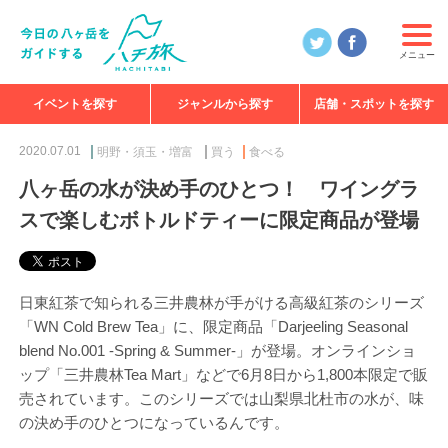
メニュー
イベントを探す
ジャンルから探す
店舗・スポットを探す
食べる
見る
知る
遊ぶ
特集
2020.07.01
明野・須玉・増富
買う
食べる
八ヶ岳の水が決め手のひとつ！ ワイングラ
スで楽しむボトルドティーに限定商品が登場
日東紅茶で知られる三井農林が手がける高級紅茶のシリーズ
「WN Cold Brew Tea」に、限定商品「Darjeeling Seasonal
blend No.001 -Spring & Summer-」が登場。オンラインショ
ップ「三井農林Tea Mart」などで6月8日から1,800本限定で販
売されています。このシリーズでは山梨県北杜市の水が、味
の決め手のひとつになっているんです。