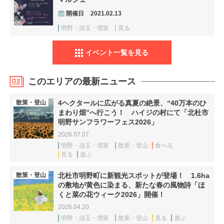
開催日
2021.02.13
明野・須玉・増富
見る
イベント一覧を見る
このエリアの最新ニュース
散策・登山
4ヘクタールに広がる真夏の絶景、“40万本のひ
まわり畑”へ行こう！ ハイジの村にて「北杜市
明野サンフラワーフェス2026」
2026.07.07
明野・須玉・増富
散策・登山
食べる
見る
遊ぶ
散策・登山
北杜市明野町に新観光スポットが登場！ 1.6ha
の敷地が黄色に染まる、新たな春の風物詩「ほ
くと菜の花ウィーク2026」開催！
2026.04.20
明野・須玉・増富
散策・登山
見る
遊ぶ