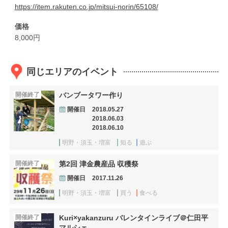
https://item.rakuten.co.jp/mitsui-norin/65108/
価格
8,000円
同じエリアのイベント
開催終了
バンブータワー作り
開催日
2018.05.27
2018.06.03
2018.06.10
明野・須玉・増富
知る
遊ぶ
開催終了
第2回 津金農産品 収穫祭
開催日
2017.11.26
明野・須玉・増富
買う
食べる
開催終了
Kuri×yakanzuru バレンタインライブ＠仁田平
マルシェ