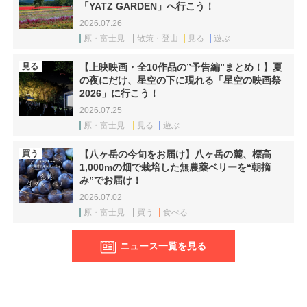
「YATZ GARDEN」へ行こう！
2026.07.26
原・富士見
散策・登山
見る
遊ぶ
見る
【上映映画・全10作品の”予告編”まとめ！】夏
の夜にだけ、星空の下に現れる「星空の映画祭
2026」に行こう！
2026.07.25
原・富士見
見る
遊ぶ
買う
【八ヶ岳の今旬をお届け】八ヶ岳の麓、標高
1,000mの畑で栽培した無農薬ベリーを“朝摘
み”でお届け！
2026.07.02
原・富士見
買う
食べる
ニュース一覧を見る