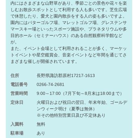
内にはさまざまな山野草があり、季節ごとの景色や花々を楽
しむお散歩スポットとして利用する人も多いです。芝生広場
で休憩したり、愛犬と園内散歩をする人の姿も多いですよ。
園内にはパターゴルフ場、マレットゴルフ場、グレステンサ
マースキー場といったスポーツ施設や、プラネタリウムや多
目的ホール（セミナーハウス）のある自然観察科学館など
が。
また、イベント会場として利用されることが多く、マーケッ
トイベントや星空鑑賞会、音楽イベントなど年間を通じてさ
まざまな催しが開催されています。
住所
長野県諏訪郡原村17217-1613
電話番号
0266-74-2681
営業時間
9:00～17:00（7月下旬～8月末は18:00まで）
定休日
火曜日および祝日の翌日、年末年始、ゴールデ
ンウィーク明け（夏季は無休）
※その他特別営業日及び不定休あり
入園料
無料
駐車場
あり