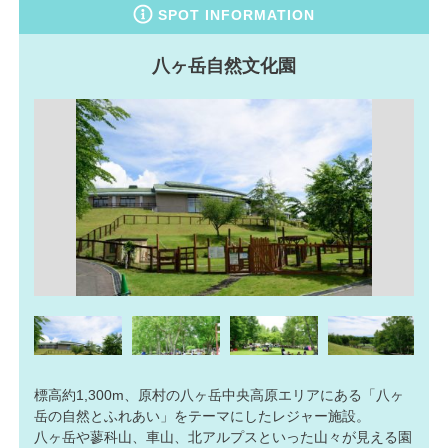
SPOT INFORMATION
八ヶ岳自然文化園
標高約1,300m、原村の八ヶ岳中央高原エリアにある「八ヶ
岳の自然とふれあい」をテーマにしたレジャー施設。
八ヶ岳や蓼科山、車山、北アルプスといった山々が見える園