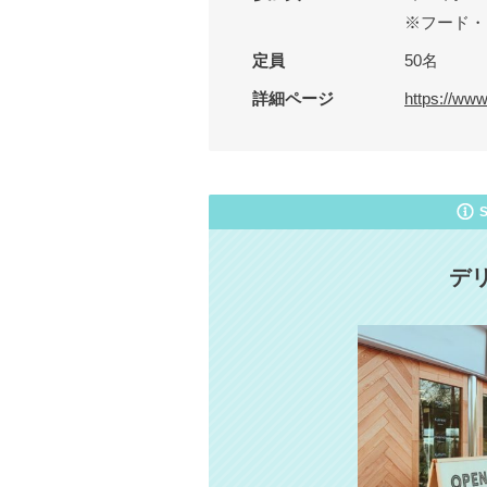
※フード・
定員
50名
詳細ページ
https://ww
デ