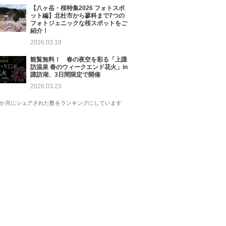
【八ヶ岳・桜特集2026 フォトスポ
ット編】北杜市から蓼科まで7つの
フォトジェニックな桜スポットをご
紹介！
2026.03.18
観覧無料！ 春の夜空を彩る「上諏
訪温泉 春のウィークエンド花火」in
諏訪湖、3日間限定で開催
2026.03.23
1か月にシェアされた数をランキングにしています