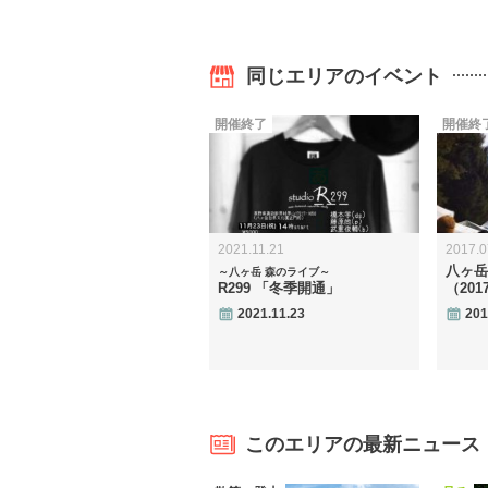
同じエリアのイベント
開催終了
開催終
2021.11.21
2017.0
八ヶ岳
～八ヶ岳 森のライブ～
R299 「冬季開通」
（201
2021.11.23
201
このエリアの最新ニュース