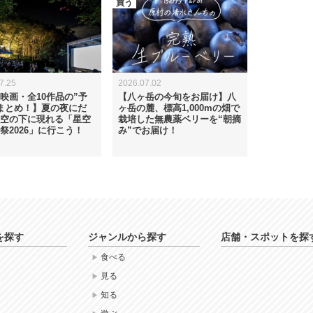
買う
7.25
2026.07.02
映画・全10作品の”予
【八ヶ岳の今旬をお届け】八
まとめ！】夏の夜にだ
ヶ岳の麓、標高1,000mの畑で
空の下に現れる「星空
栽培した無農薬ベリーを“朝摘
祭2026」に行こう！
み”でお届け！
を探す
ジャンルから探す
店舗・スポットを探
食べる
見る
知る