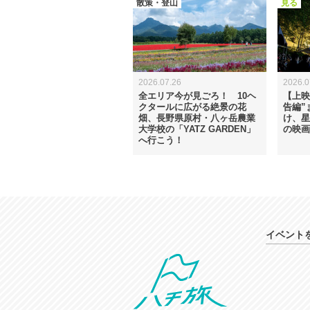
散策・登山
見る
2026.07.26
2026.0
全エリア今が見ごろ！ 10ヘ
【上映
クタールに広がる絶景の花
告編”
畑、長野県原村・八ヶ岳農業
け、星
大学校の「YATZ GARDEN」
の映画
へ行こう！
イベント