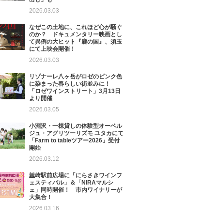
2026.03.03
なぜこの土地に、これほど心が騒ぐ
のか？ ドキュメンタリー映画とし
て異例の大ヒット『鹿の国』、須玉
にて上映会開催！
2026.03.03
リゾナーレ八ヶ岳がロゼのピンク色
に染まった春らしい街並みに！
「ロゼワインストリート」3月13日
より開催
2026.03.05
小淵沢・一棟貸しの体験型オーベル
ジュ・アグリツーリズモ ユタカにて
「Farm to tableツアー2026」受付
開始
2026.03.12
韮崎駅前広場に「にらさきワインフ
ェスティバル」＆「NIRAマルシ
ェ」同時開催！ 市内ワイナリーが
大集合！
2026.03.16