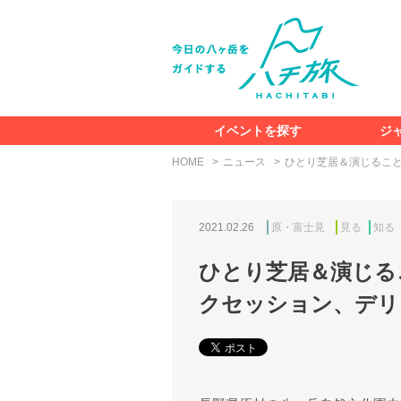
イベントを探す
ジ
HOME
ニュース
ひとり芝居＆演じるこ
2021.02.26
原・富士見
見る
知る
ひとり芝居＆演じる
クセッション、デリ