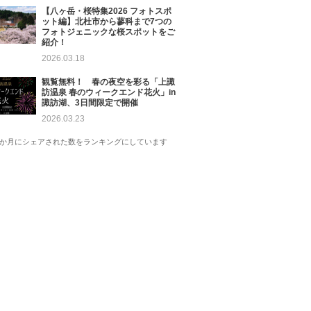
【八ヶ岳・桜特集2026 フォトスポ
ット編】北杜市から蓼科まで7つの
フォトジェニックな桜スポットをご
紹介！
2026.03.18
観覧無料！ 春の夜空を彩る「上諏
訪温泉 春のウィークエンド花火」in
諏訪湖、3日間限定で開催
2026.03.23
1か月にシェアされた数をランキングにしています