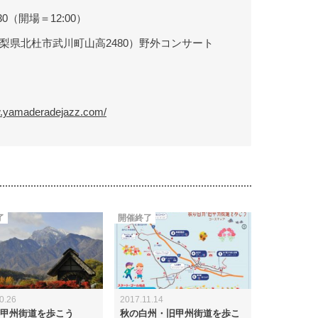
:30（開場＝12:00）
梨県北杜市武川町山高2480）野外コンサート
w.yamaderadejazz.com/
了
開催終了
0.26
2017.11.14
甲州街道を歩こう
秋の白州・旧甲州街道を歩こ