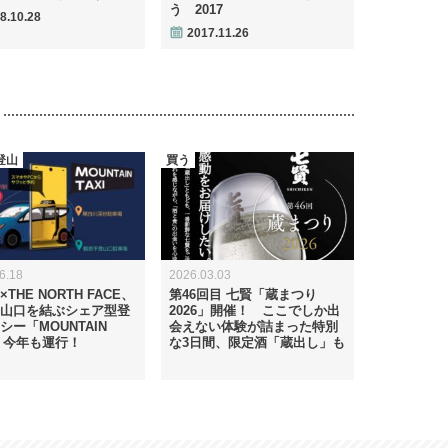
う 2017
8.10.28
2017.11.26
登山
買う
6.18
2026.03.03
THE NORTH FACE、
第46回目 七賢「蔵まつり
山口を結ぶシェア型登
2026」開催！ ここでしか出
シー「MOUNTAIN
会えない体験が詰まった特別
I」今年も運行！
な3日間、限定酒「蔵出し」も