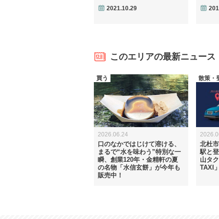
2021.10.29
201
このエリアの最新ニュース
買う
散策・
2026.06.24
2026.0
口のなかではじけて溶ける、
北杜市×
まるで“水を味わう”特別な一
駅と登
瞬、創業120年・金精軒の夏
山タク
の名物「水信玄餅」が今年も
TAX
販売中！