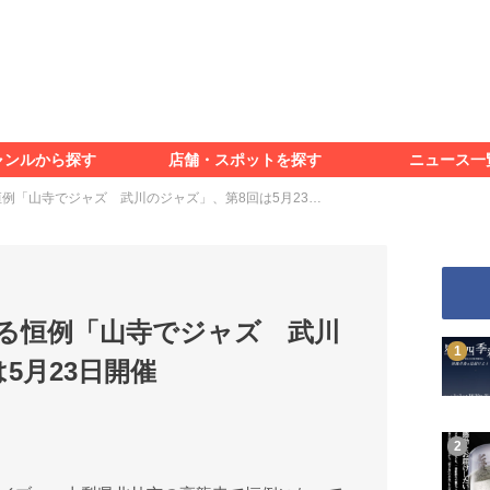
食べる
見る
知る
遊ぶ
特集＆レポート
ャンルから探す
店舗・スポットを探す
ニュース一
食べる
見る
知る
遊ぶ
特集＆レポート
例「山寺でジャズ 武川のジャズ」、第8回は5月23…
る恒例「山寺でジャズ 武川
5月23日開催