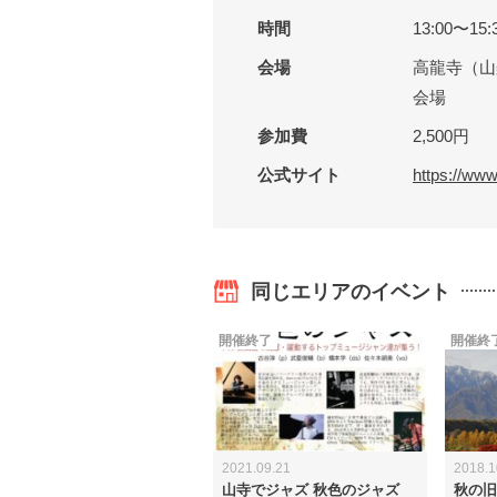
時間
13:00〜15
会場
高龍寺（山
会場
参加費
2,500円
公式サイト
https://ww
同じエリアのイベント
開催終了
開催終
2021.09.21
2018.1
山寺でジャズ 秋色のジャズ
秋の旧