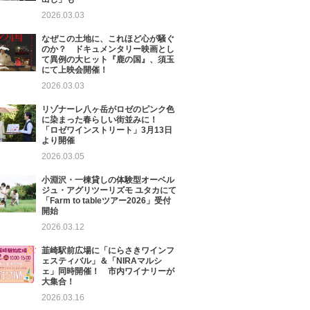
2026.03.03
なぜこの土地に、これほど心が騒ぐ
のか？ ドキュメンタリー映画とし
て異例の大ヒット『鹿の国』、須玉
にて上映会開催！
2026.03.03
リゾナーレ八ヶ岳がロゼのピンク色
に染まった春らしい街並みに！
「ロゼワインストリート」3月13日
より開催
2026.03.05
小淵沢・一棟貸しの体験型オーベル
ジュ・アグリツーリズモ ユタカにて
「Farm to tableツアー2026」受付
開始
2026.03.12
韮崎駅前広場に「にらさきワインフ
ェスティバル」＆「NIRAマルシ
ェ」同時開催！ 市内ワイナリーが
大集合！
2026.03.16