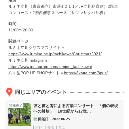
ルミネ立川（東京都立川市曙町2-1-1／JR立川駅直結）2階東
コンコース・2階西催事スペース（サマンサタバサ横）
時間
11:00〜20:00
関連ページ
ルミネ立川クリスマスサイト＝
https://www.lumine.ne.jp/tachikawa/Christmas2021/
ルミネ立川Instagram＝
https://www.instagram.com/lumine_tachikawa/
八ヶ岳POP UP SHOPサイト＝
https://8katte.com/8pus/
同じエリアのイベント
開催終了
弦と笛と聲による古楽コンサート 「個の表現
への解放」 16世紀から17世…
開催日
2022.06.25
茅野
知る
遊ぶ