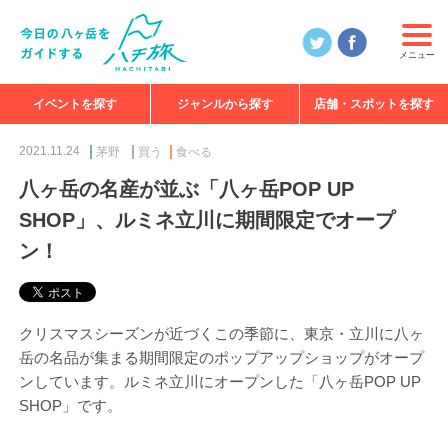
メニュー
イベントを探す
ジャンルから探す
店舗・スポットを探す
食べる
見る
知る
遊ぶ
特集
2021.11.24
茅野
買う
食べる
八ヶ岳の名産が並ぶ「八ヶ岳POP UP
SHOP」、ルミネ立川に期間限定でオープ
ン！
クリスマスシーズンが近づくこの季節に、東京・立川に八ヶ
岳の名品が集まる期間限定のポップアップショップがオープ
ンしています。ルミネ立川にオープンした「八ヶ岳POP UP
SHOP」です。