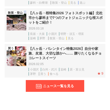
蓼科・白樺湖
散策・登山
見る
遊ぶ
散策・登山
【八ヶ岳・桜特集2026 フォトスポット編】北杜
市から蓼科まで7つのフォトジェニックな桜スポ
ットをご紹介！
2026.03.18
長坂・大泉
小淵沢
明野・須玉・増富
韮崎
茅野
散策・登山
見る
買う
【八ヶ岳・バレンタイン特集2026】自分や家
族、友達、大切な誰かへ…… 贈りたくなるチョ
コレートスイーツ
2026.02.05
小淵沢
白州・武川
韮崎
原・富士見
9
茅野
買う
食べる
ニュース一覧を見る