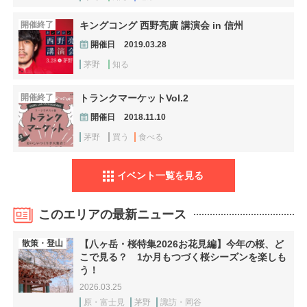
開催終了
キングコング 西野亮廣 講演会 in 信州
開催日
2019.03.28
茅野
知る
開催終了
トランクマーケットVol.2
開催日
2018.11.10
茅野
買う
食べる
イベント一覧を見る
このエリアの最新ニュース
散策・登山
【八ヶ岳・桜特集2026お花見編】今年の桜、ど
こで見る？ 1か月もつづく桜シーズンを楽しも
う！
2026.03.25
原・富士見
茅野
諏訪・岡谷