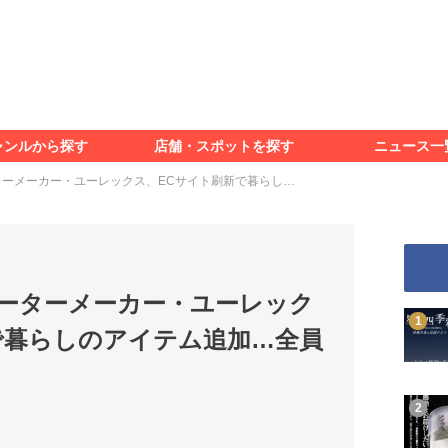
食べる
見る
知る
遊ぶ
特集＆レポート
ャンルから探す
店舗・スポットを探す
ニュース一
食べる
見る
知る
遊ぶ
特集＆レポート
ーメーカー・ユーレックス、ECサイト刷新で暮らし…
ーターメーカー・ユーレック
で暮らしのアイテム追加…全員