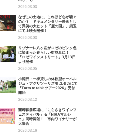
2026.03.03
なぜこの土地に、これほど心が騒ぐ
のか？ ドキュメンタリー映画とし
て異例の大ヒット『鹿の国』、須玉
にて上映会開催！
2026.03.03
リゾナーレ八ヶ岳がロゼのピンク色
に染まった春らしい街並みに！
「ロゼワインストリート」3月13日
より開催
2026.03.05
小淵沢・一棟貸しの体験型オーベル
ジュ・アグリツーリズモ ユタカにて
「Farm to tableツアー2026」受付
開始
2026.03.12
韮崎駅前広場に「にらさきワインフ
ェスティバル」＆「NIRAマルシ
ェ」同時開催！ 市内ワイナリーが
大集合！
2026.03.16