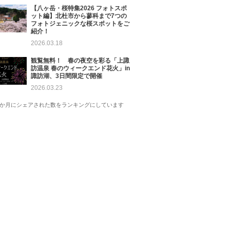
【八ヶ岳・桜特集2026 フォトスポ
ット編】北杜市から蓼科まで7つの
フォトジェニックな桜スポットをご
紹介！
2026.03.18
観覧無料！ 春の夜空を彩る「上諏
訪温泉 春のウィークエンド花火」in
諏訪湖、3日間限定で開催
2026.03.23
1か月にシェアされた数をランキングにしています