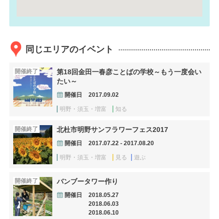
同じエリアのイベント
開催終了
第18回金田一春彦ことばの学校～もう一度会い
たい～
開催日
2017.09.02
明野・須玉・増富
知る
開催終了
北杜市明野サンフラワーフェス2017
開催日
2017.07.22 - 2017.08.20
明野・須玉・増富
見る
遊ぶ
開催終了
バンブータワー作り
開催日
2018.05.27
2018.06.03
2018.06.10