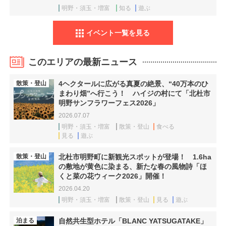
明野・須玉・増富
知る
遊ぶ
イベント一覧を見る
このエリアの最新ニュース
散策・登山
4ヘクタールに広がる真夏の絶景、“40万本のひ
まわり畑”へ行こう！ ハイジの村にて「北杜市
明野サンフラワーフェス2026」
2026.07.07
明野・須玉・増富
散策・登山
食べる
見る
遊ぶ
散策・登山
北杜市明野町に新観光スポットが登場！ 1.6ha
の敷地が黄色に染まる、新たな春の風物詩「ほ
くと菜の花ウィーク2026」開催！
2026.04.20
明野・須玉・増富
散策・登山
見る
遊ぶ
泊まる
自然共生型ホテル「BLANC YATSUGATAKE」