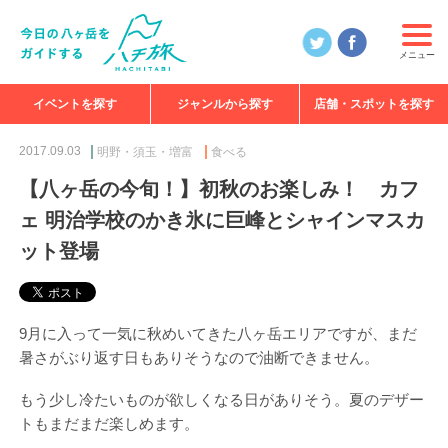
メニュー
イベントを探す
ジャンルから探す
店舗・スポットを探す
食べる
見る
知る
遊ぶ
特集
2017.09.03
明野・須玉・増富
食べる
【八ヶ岳の今旬！】初秋のお楽しみ！ カフ
ェ 明治学校のかき氷に巨峰とシャインマスカ
ット登場
9月に入って一気に秋めいてきた八ヶ岳エリアですが、まだ
暑さがぶり返す日もありそうなので油断できません。
もう少し冷たいものが欲しくなる日がありそう。夏のデザー
トもまだまだ楽しめます。