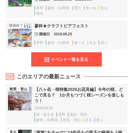
茅野
蓼科・白樺湖
買う
食べる
見る
知る
開催終了
蓼科★クラフトビアフェスト
開催日
2018.08.25
茅野
蓼科・白樺湖
食べる
見る
遊ぶ
イベント一覧を見る
このエリアの最新ニュース
散策・登山
【八ヶ岳・桜特集2026お花見編】今年の桜、ど
こで見る？ 1か月もつづく桜シーズンを楽しも
う！
2026.03.25
原・富士見
茅野
諏訪・岡谷
蓼科・白樺湖
散策・登山
見る
遊ぶ
見る
“家族”をテーマに14作品もの珠玉の映画を上映