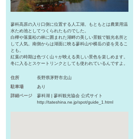
蓼科高原の入り口側に位置する人工湖。もともとは農業用温
水ため池としてつくられたものでした。
白樺や落葉松の林に囲まれた湖畔の美しい景観で観光名所と
して人気。南側からは湖面に映る蓼科山や横岳の姿を見るこ
とも。
紅葉の時期は色づく山々が映える美しい景色を楽しめます。
冬に入るとスケートリンクとしても使われているんですよ。
住所
長野県茅野市北山
駐車場
あり
詳細ページ
蓼科湖 | 蓼科観光協会 公式サイト
http://tateshina.ne.jp/spot/guide_1.html