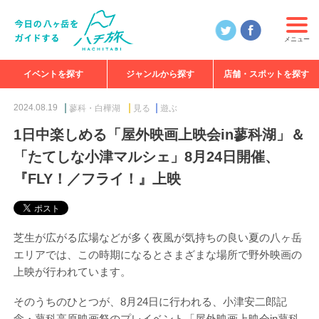
メニュー
イベントを探す
ジャンルから探す
店舗・スポットを探す
食べる
見る
知る
遊ぶ
特集
2024.08.19
蓼科・白樺湖
見る
遊ぶ
1日中楽しめる「屋外映画上映会in蓼科湖」＆
「たてしな小津マルシェ」8月24日開催、
『FLY！／フライ！』上映
芝生が広がる広場などが多く夜風が気持ちの良い夏の八ヶ岳
エリアでは、この時期になるとさまざまな場所で野外映画の
上映が行われています。
そのうちのひとつが、8月24日に行われる、小津安二郎記
念・蓼科高原映画祭のプレイベント「屋外映画上映会in蓼科