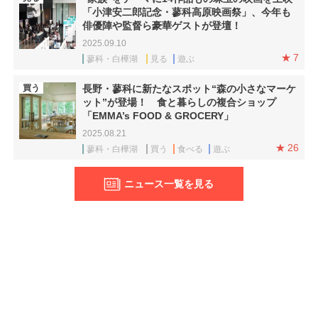
「小津安二郎記念・蓼科高原映画祭」、今年も
俳優陣や監督ら豪華ゲストが登壇！
2025.09.10
7
蓼科・白樺湖
見る
遊ぶ
買う
長野・蓼科に新たなスポット“森の小さなマーケ
ット”が登場！ 食と暮らしの複合ショップ
「EMMA’s FOOD & GROCERY」
2025.08.21
26
蓼科・白樺湖
買う
食べる
遊ぶ
ニュース一覧を見る