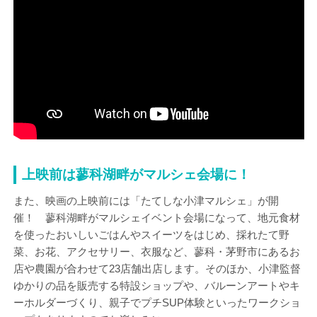
上映前は蓼科湖畔がマルシェ会場に！
また、映画の上映前には「たてしな小津マルシェ」が開
催！ 蓼科湖畔がマルシェイベント会場になって、地元食材
を使ったおいしいごはんやスイーツをはじめ、採れたて野
菜、お花、アクセサリー、衣服など、蓼科・茅野市にあるお
店や農園が合わせて23店舗出店します。そのほか、小津監督
ゆかりの品を販売する特設ショップや、バルーンアートやキ
ーホルダーづくり、親子でプチSUP体験といったワークショ