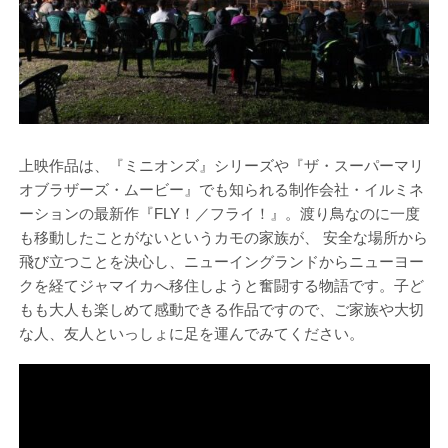
上映作品は、『ミニオンズ』シリーズや『ザ・スーパーマリ
オブラザーズ・ムービー』でも知られる制作会社・イルミネ
ーションの最新作『FLY！／フライ！』。渡り鳥なのに一度
も移動したことがないというカモの家族が、 安全な場所から
飛び立つことを決心し、ニューイングランドからニューヨー
クを経てジャマイカへ移住しようと奮闘する物語です。子ど
もも大人も楽しめて感動できる作品ですので、ご家族や大切
な人、友人といっしょに足を運んでみてください。