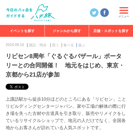
メニュー
イベントを探す
ジャンルから探す
店舗・スポットを探す
食べる
見る
知る
遊ぶ
特集
2024.09.10
諏訪・岡谷
買う
食べる
遊ぶ
リビセン8周年「ぐるぐるバザール」ポータ
リーとの合同開催！ 地元をはじめ、東京・
京都から21店が参加
上諏訪駅から徒歩10分ほどのところにある「リビセン」こと
リビルディングセンタージャパン。家や工場の解体の際に行
き場を失った古材や古道具を引き取り、販売やリメイクをし
ているリサイクルショップで、地元の人だけでなく、全国各
地からお客さんが訪れている人気スポットです。