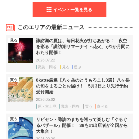
イベント一覧を見る
このエリアの最新ニュース
見る
諏訪湖の夏は、毎日花火が打ちあがる！ 夜空
を彩る「諏訪湖サマーナイト花火」が1か月間に
わたり開催！
2026.07.22
諏訪・岡谷
見る
遊ぶ
買う
8katte厳選【八ヶ岳のとうもろこし3選】八ヶ岳
の旬をまるごとお届け！ 5月3日より先行予約
受付開始
2026.05.02
原・富士見
諏訪・岡谷
買う
食べる
買う
リビセン・諏訪のまちを巡って楽しむ「ぐるぐ
るバザール」開催！ 38もの出店者が全国から
大集合！