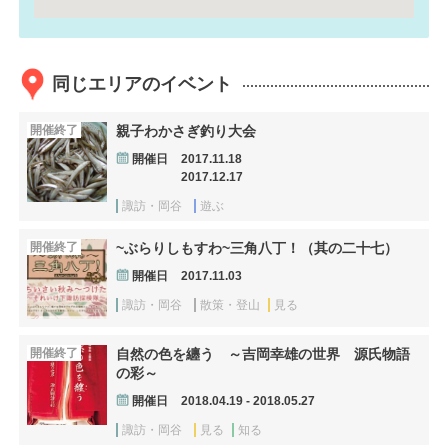
同じエリアのイベント
開催終了
親子わかさぎ釣り大会
開催日
2017.11.18
2017.12.17
諏訪・岡谷
遊ぶ
開催終了
~ぶらりしもすわ~三角八丁！（其の二十七）
開催日
2017.11.03
諏訪・岡谷
散策・登山
見る
開催終了
自然の色を纏う ～吉岡幸雄の世界 源氏物語
の彩～
開催日
2018.04.19 - 2018.05.27
諏訪・岡谷
見る
知る