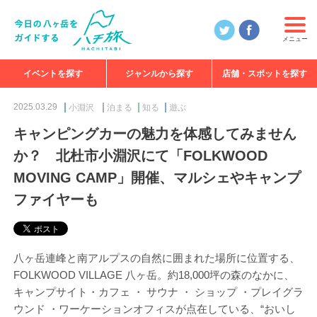
メニュー
イベントを探す
ジャンルから探す
店舗・スポットを探す
食べる
見る
知る
遊ぶ
特集
2025.03.29
小淵沢
泊まる
知る
遊ぶ
キャンピングカーの魅力を体感してみません
か？ 北杜市小淵沢にて「FOLKWOOD
MOVING CAMP」開催、マルシェやキャンプ
ファイヤーも
八ヶ岳連峰と南アルプスの自然に囲まれた場所に位置する、
FOLKWOOD VILLAGE 八ヶ岳。約18,000坪の森のなかに、
キャンプサイト・カフェ ・ サウナ ・ ショップ ・プレイグラ
ウンド ・ワーケーションオフィスが点在している、“おいし