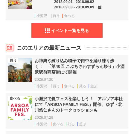
2018.09.01 - 2018.09.02
2018.09.08 - 2018.09.09 他
小淵沢
買う
食べる
イベント一覧を見る
このエリアの最新ニュース
買う
お神輿や練り込み囃子で街中を踊り練り歩
く！ 「第40回 こぶちさわすずらん祭り」小淵
沢駅前商店街にて開催
2026.07.30
小淵沢
買う
食べる
見る
遊ぶ
食べる
小淵沢で夏フェスを楽しもう！ アルソア本社
にて「ARSOA FAMILY FES.」開催、ゆず・北
川悠仁さんのトークセッションも
2026.07.29
小淵沢
食べる
知る
遊ぶ