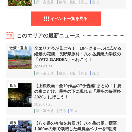
原・富士見
散策・登山
見る
遊ぶ
イベント一覧を見る
このエリアの最新ニュース
散策・登山
全エリア今が見ごろ！ 10ヘクタールに広がる
絶景の花畑、長野県原村・八ヶ岳農業大学校の
「YATZ GARDEN」へ行こう！
2026.07.26
原・富士見
散策・登山
見る
遊ぶ
見る
【上映映画・全10作品の”予告編”まとめ！】夏
の夜にだけ、星空の下に現れる「星空の映画祭
2026」に行こう！
2026.07.25
原・富士見
見る
遊ぶ
買う
【八ヶ岳の今旬をお届け】八ヶ岳の麓、標高
1,000mの畑で栽培した無農薬ベリーを“朝摘