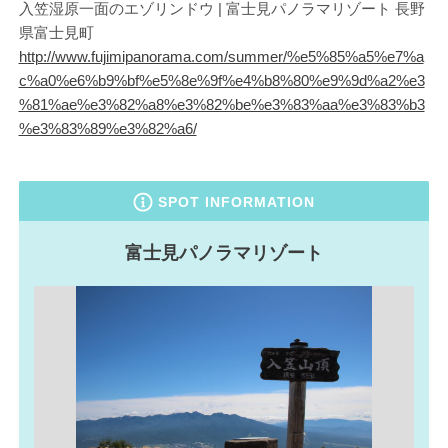
入笠湿原一面のエゾリンドウ | 富士見パノラマリゾート 長野
県富士見町
http://www.fujimipanorama.com/summer/%e5%85%a5%e7%a
c%a0%e6%b9%bf%e5%8e%9f%e4%b8%80%e9%9d%a2%e3
%81%ae%e3%82%a8%e3%82%be%e3%83%aa%e3%83%b3
%e3%83%89%e3%82%a6/
SPOT INFORMATION
富士見パノラマリゾート