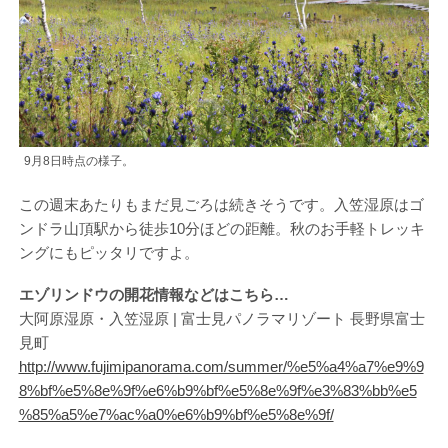
9月8日時点の様子。
この週末あたりもまだ見ごろは続きそうです。入笠湿原はゴ
ンドラ山頂駅から徒歩10分ほどの距離。秋のお手軽トレッキ
ングにもピッタリですよ。
エゾリンドウの開花情報などはこちら…
大阿原湿原・入笠湿原 | 富士見パノラマリゾート 長野県富士
見町
http://www.fujimipanorama.com/summer/%e5%a4%a7%e9%9
8%bf%e5%8e%9f%e6%b9%bf%e5%8e%9f%e3%83%bb%e5
%85%a5%e7%ac%a0%e6%b9%bf%e5%8e%9f/