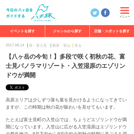
メニュー
イベントを探す
ジャンルから探す
店舗・スポットを探す
食べる
見る
知る
遊ぶ
特集
2017.09.14
原・富士見
散策・登山
見る
【八ヶ岳の今旬！】多段で咲く初秋の花、富
士見パノラマリゾート・入笠湿原のエゾリン
ドウが満開
高原エリアは少しずつ落ち葉を見かけるようになってきてい
ますが、この時期は秋の花が賑わいを見せてもいます。
たとえば富士見町の入笠山では、ちょうどエゾリンドウが満
開になっています。入笠山に広がる入笠湿原はエゾリンドウ
の群生地で、8月下旬から9月中旬の初秋の時期に見ごろを迎