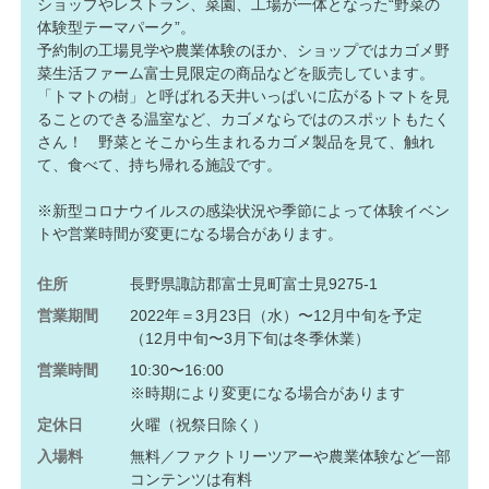
ショップやレストラン、菜園、工場が一体となった“野菜の
体験型テーマパーク”。
予約制の工場見学や農業体験のほか、ショップではカゴメ野
菜生活ファーム富士見限定の商品などを販売しています。
「トマトの樹」と呼ばれる天井いっぱいに広がるトマトを見
ることのできる温室など、カゴメならではのスポットもたく
さん！ 野菜とそこから生まれるカゴメ製品を見て、触れ
て、食べて、持ち帰れる施設です。
※新型コロナウイルスの感染状況や季節によって体験イベン
トや営業時間が変更になる場合があります。
住所
長野県諏訪郡富士見町富士見9275-1
営業期間
2022年＝3月23日（水）〜12月中旬を予定
（12月中旬〜3月下旬は冬季休業）
営業時間
10:30〜16:00
※時期により変更になる場合があります
定休日
火曜（祝祭日除く）
入場料
無料／ファクトリーツアーや農業体験など一部
コンテンツは有料