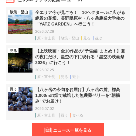
散策・登山
全エリア今が見ごろ！ 10ヘクタールに広がる
絶景の花畑、長野県原村・八ヶ岳農業大学校の
「YATZ GARDEN」へ行こう！
2026.07.26
原・富士見
散策・登山
見る
遊ぶ
見る
【上映映画・全10作品の”予告編”まとめ！】夏
の夜にだけ、星空の下に現れる「星空の映画祭
2026」に行こう！
2026.07.25
原・富士見
見る
遊ぶ
買う
【八ヶ岳の今旬をお届け】八ヶ岳の麓、標高
1,000mの畑で栽培した無農薬ベリーを“朝摘
み”でお届け！
2026.07.02
原・富士見
買う
食べる
ニュース一覧を見る