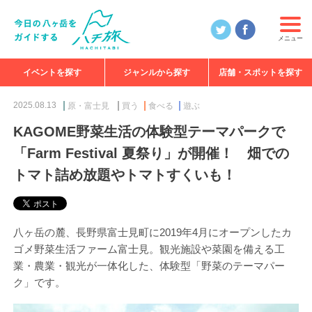
メニュー
イベントを探す
ジャンルから探す
店舗・スポットを探す
食べる
見る
知る
遊ぶ
特集
2025.08.13
原・富士見
買う
食べる
遊ぶ
KAGOME野菜生活の体験型テーマパークで
「Farm Festival 夏祭り」が開催！ 畑での
トマト詰め放題やトマトすくいも！
八ヶ岳の麓、長野県富士見町に2019年4月にオープンしたカ
ゴメ野菜生活ファーム富士見。観光施設や菜園を備える工
業・農業・観光が一体化した、体験型「野菜のテーマパー
ク」です。