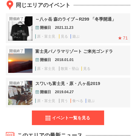
同じエリアのイベント
開催終了
～八ヶ岳 森のライブ～R299 「冬季開通」
開催日
2021.11.23
原・富士見
見る
遊ぶ
71
開催終了
富士見パノラマリゾート ご来光ゴンドラ
開催日
2018.01.01
原・富士見
散策・登山
見る
開催終了
スワいち富士見・原・八ヶ岳2019
開催日
2019.04.27
原・富士見
買う
食べる
遊ぶ
イベント一覧を見る
このエリアの最新ニュース