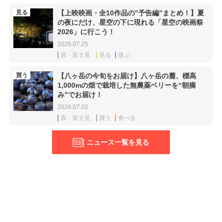
見る
【上映映画・全10作品の”予告編”まとめ！】夏
の夜にだけ、星空の下に現れる「星空の映画祭
2026」に行こう！
2026.07.25
原・富士見
見る
遊ぶ
買う
【八ヶ岳の今旬をお届け】八ヶ岳の麓、標高
1,000mの畑で栽培した無農薬ベリーを“朝摘
み”でお届け！
2026.07.02
原・富士見
買う
食べる
ニュース一覧を見る