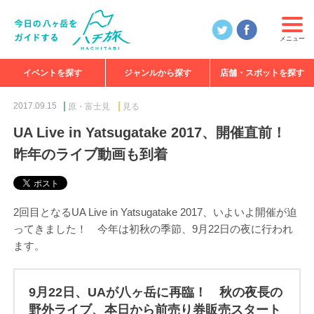
メニュー
イベントを探す
ジャンルから探す
店舗・スポットを探す
食べる
見る
知る
遊ぶ
特集
2017.09.15
原・富士見
見る
UA Live in Yatsugatake 2017、開催直前！
昨年のライブ動画も到着
2回目となるUA Live in Yatsugatake 2017、いよいよ開催が迫
ってきました！ 今年は初秋の季節、9月22日の夜に行われ
ます。
9月22日、UAが八ヶ岳に再臨！ 秋の夜長の
野外ライブ、本日から前売り券販売スタート