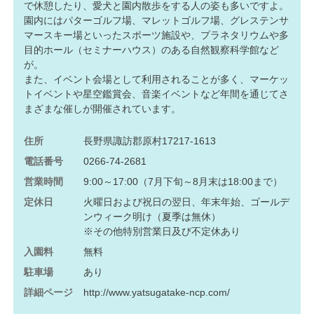
で休憩したり、愛犬と園内散歩をする人の姿も多いですよ。
園内にはパターゴルフ場、マレットゴルフ場、グレステンサ
マースキー場といったスポーツ施設や、プラネタリウムや多
目的ホール（セミナーハウス）のある自然観察科学館など
が。
また、イベント会場として利用されることが多く、マーケッ
トイベントや星空鑑賞会、音楽イベントなど年間を通じてさ
まざまな催しが開催されています。
住所
長野県諏訪郡原村17217-1613
電話番号
0266-74-2681
営業時間
9:00～17:00（7月下旬～8月末は18:00まで）
定休日
火曜日および祝日の翌日、年末年始、ゴールデ
ンウィーク明け（夏季は無休）
※その他特別営業日及び不定休あり
入園料
無料
駐車場
あり
詳細ページ
http://www.yatsugatake-ncp.com/