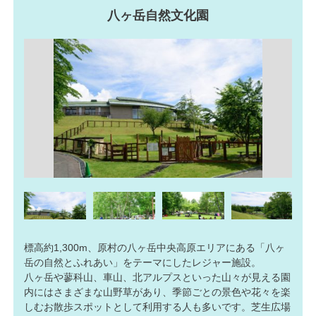
八ヶ岳自然文化園
標高約1,300m、原村の八ヶ岳中央高原エリアにある「八ヶ
岳の自然とふれあい」をテーマにしたレジャー施設。
八ヶ岳や蓼科山、車山、北アルプスといった山々が見える園
内にはさまざまな山野草があり、季節ごとの景色や花々を楽
しむお散歩スポットとして利用する人も多いです。芝生広場