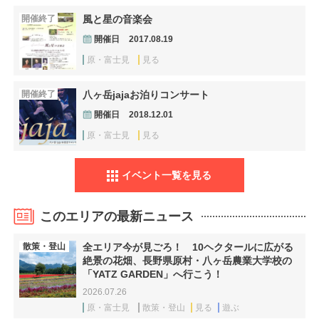
開催終了
風と星の音楽会
開催日
2017.08.19
原・富士見
見る
開催終了
八ヶ岳jajaお泊りコンサート
開催日
2018.12.01
原・富士見
見る
イベント一覧を見る
このエリアの最新ニュース
散策・登山
全エリア今が見ごろ！ 10ヘクタールに広がる
絶景の花畑、長野県原村・八ヶ岳農業大学校の
「YATZ GARDEN」へ行こう！
2026.07.26
原・富士見
散策・登山
見る
遊ぶ