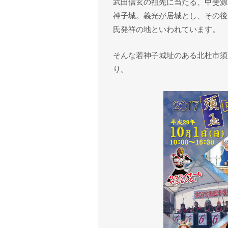
武田信玄の祖先に当たる、甲斐源
神子城。義光が居城とし、その後
氏発祥の地といわれています。
そんな若神子城址のある北杜市須
り。