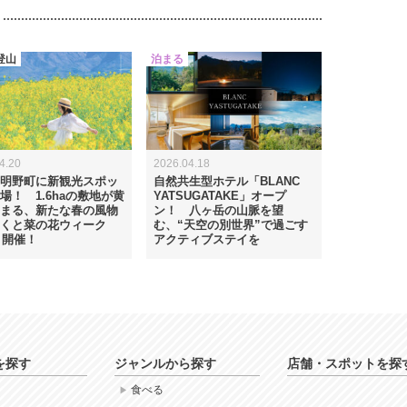
登山
泊まる
4.20
2026.04.18
明野町に新観光スポッ
自然共生型ホテル「BLANC
場！ 1.6haの敷地が黄
YATSUGATAKE」オープ
まる、新たな春の風物
ン！ 八ヶ岳の山脈を望
くと菜の花ウィーク
む、“天空の別世界”で過ごす
6」開催！
アクティブステイを
を探す
ジャンルから探す
店舗・スポットを探
食べる