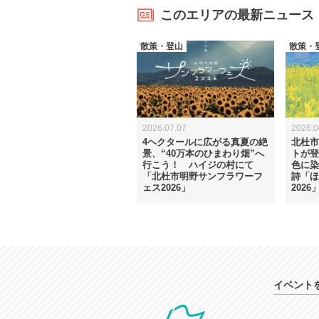
このエリアの最新ニュース
散策・登山
散策・
2026.07.07
2026.0
4ヘクタールに広がる真夏の絶
北杜市
景、“40万本のひまわり畑”へ
トが登
行こう！ ハイジの村にて
色に染
「北杜市明野サンフラワーフ
詩「ほ
ェス2026」
202
イベント