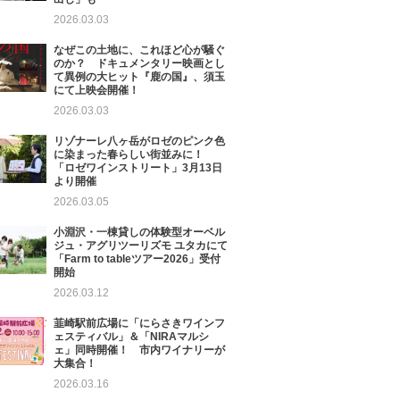
2026.03.03
なぜこの土地に、これほど心が騒ぐ
のか？ ドキュメンタリー映画とし
て異例の大ヒット『鹿の国』、須玉
にて上映会開催！
2026.03.03
リゾナーレ八ヶ岳がロゼのピンク色
に染まった春らしい街並みに！
「ロゼワインストリート」3月13日
より開催
2026.03.05
小淵沢・一棟貸しの体験型オーベル
ジュ・アグリツーリズモ ユタカにて
「Farm to tableツアー2026」受付
開始
2026.03.12
韮崎駅前広場に「にらさきワインフ
ェスティバル」＆「NIRAマルシ
ェ」同時開催！ 市内ワイナリーが
大集合！
2026.03.16