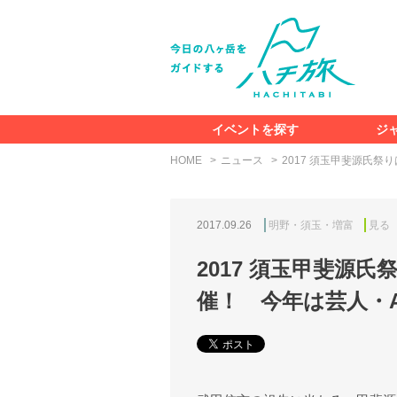
イベントを探す
ジ
HOME
ニュース
2017 須玉甲斐源氏祭
2017.09.26
明野・須玉・増富
見る
2017 須玉甲斐源氏
催！ 今年は芸人・A