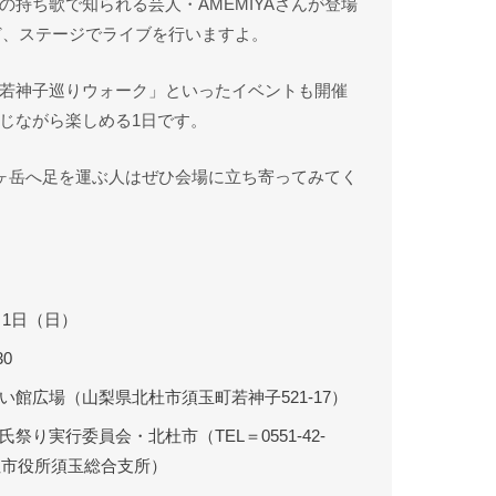
持ち歌で知られる芸人・AMEMIYAさんが登場
ほど、ステージでライブを行いますよ。
若神子巡りウォーク」といったイベントも開催
じながら楽しめる1日です。
八ヶ岳へ足を運ぶ人はぜひ会場に立ち寄ってみてく
0月1日（日）
30
い館広場（山梨県北杜市須玉町若神子521-17）
祭り実行委員会・北杜市（TEL＝0551-42-
北杜市役所須玉総合支所）