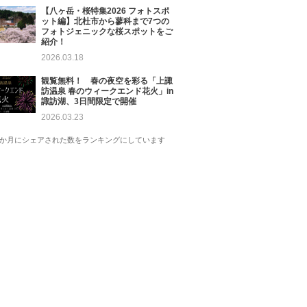
【八ヶ岳・桜特集2026 フォトスポ
ット編】北杜市から蓼科まで7つの
フォトジェニックな桜スポットをご
紹介！
2026.03.18
観覧無料！ 春の夜空を彩る「上諏
訪温泉 春のウィークエンド花火」in
諏訪湖、3日間限定で開催
2026.03.23
1か月にシェアされた数をランキングにしています