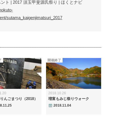
ント | 2017 須玉甲斐源氏祭り | ほくとナビ
hokuto-
vent/sutama_kaigenjimatsuri_2017
了
開催終了
1.20
2018.10.26
りんごまつり（2018）
増富もみじ祭りウォーク
8.11.25
2018.11.04