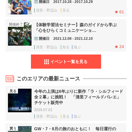
開催日
2017.10.28 - 2017.10.29
清里・野辺山
見る
61
開催終了
【体験学習法セミナー】森のガイドから学ぶ
「心をひらくコミュニケーショ…
開催日
2021.12.08 - 2021.12.10
24
清里・野辺山
知る
遊ぶ
イベント一覧を見る
このエリアの最新ニュース
見る
今年の上演は6年ぶりに新作「ラ・シルフィード
全２幕」に挑戦！ 「清里フィールドバレエ」
チケット販売中
2026.07.01
清里・野辺山
見る
遊ぶ
買う
GW・7・8月の旅のおともに！ 毎日運行の