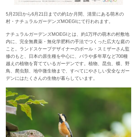
5月23日から6月21日までの約1か月間、清里にある萌木の
村・ナチュラルガーデンズMOEGIにて行われます。
ナチュラルガーデンズMOEGIとは、約1万坪の萌木の村敷地
内に、完全無農薬・無化学肥料の手法でつくった広大な庭の
こと。ランドスケープデザイナーのポール・スミザーさん監
修のもと、日本の原生種を中心に、バラや多年草など700種
越えの植物を育てているガーデンです。植物、昆虫、蝶、野
鳥、爬虫類、地中微生物まで、すべてにやさしい安全なガー
デンにはたくさんの生物が暮らしています。