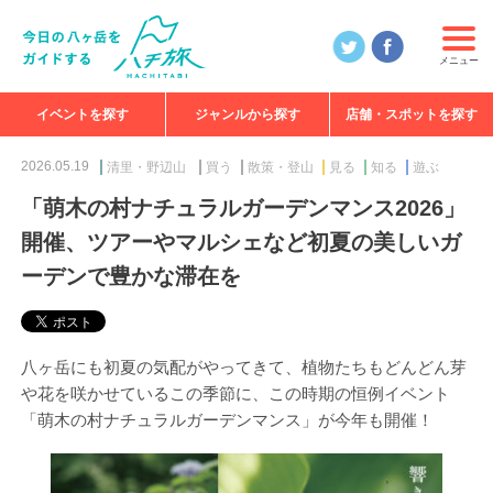
メニュー
イベントを探す
ジャンルから探す
店舗・スポットを探す
食べる
見る
知る
遊ぶ
特集
2026.05.19
清里・野辺山
買う
散策・登山
見る
知る
遊ぶ
「萌木の村ナチュラルガーデンマンス2026」
開催、ツアーやマルシェなど初夏の美しいガ
ーデンで豊かな滞在を
八ヶ岳にも初夏の気配がやってきて、植物たちもどんどん芽
や花を咲かせているこの季節に、この時期の恒例イベント
「萌木の村ナチュラルガーデンマンス」が今年も開催！