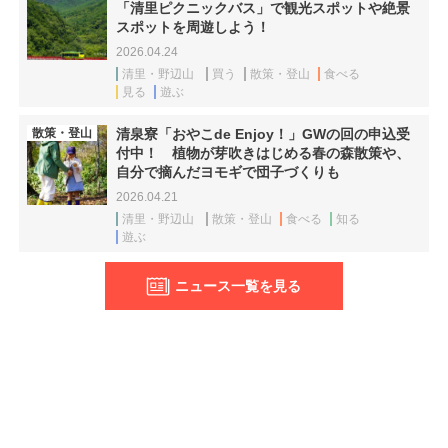
「清里ピクニックバス」で観光スポットや絶景
スポットを周遊しよう！
2026.04.24
清里・野辺山
買う
散策・登山
食べる
見る
遊ぶ
散策・登山
清泉寮「おやこde Enjoy！」GWの回の申込受
付中！ 植物が芽吹きはじめる春の森散策や、
自分で摘んだヨモギで団子づくりも
2026.04.21
清里・野辺山
散策・登山
食べる
知る
遊ぶ
ニュース一覧を見る