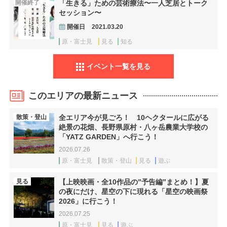
開催終了
「生きる」ための芸術療法〜一人芝居とトーク
セッション〜
開催日
2021.03.20
原・富士見
見る
知る
イベント一覧を見る
このエリアの最新ニュース
散策・登山
全エリア今が見ごろ！ 10ヘクタールに広がる
絶景の花畑、長野県原村・八ヶ岳農業大学校の
「YATZ GARDEN」へ行こう！
2026.07.26
原・富士見
散策・登山
見る
遊ぶ
見る
【上映映画・全10作品の”予告編”まとめ！】夏
の夜にだけ、星空の下に現れる「星空の映画祭
2026」に行こう！
2026.07.25
原・富士見
見る
遊ぶ