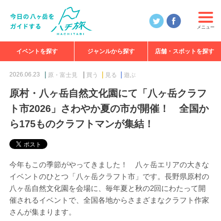
メニュー
イベントを探す
ジャンルから探す
店舗・スポットを探す
食べる
見る
知る
遊ぶ
特集
2026.06.23
原・富士見
買う
見る
遊ぶ
原村・八ヶ岳自然文化園にて「八ヶ岳クラフ
ト市2026」さわやか夏の市が開催！ 全国か
ら175ものクラフトマンが集結！
今年もこの季節がやってきました！ 八ヶ岳エリアの大きな
イベントのひとつ「八ヶ岳クラフト市」です。長野県原村の
八ヶ岳自然文化園を会場に、毎年夏と秋の2回にわたって開
催されるイベントで、全国各地からさまざまなクラフト作家
さんが集まります。