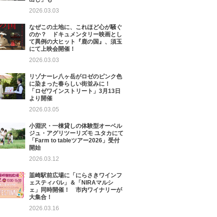
2026.03.03
なぜこの土地に、これほど心が騒ぐ
のか？ ドキュメンタリー映画とし
て異例の大ヒット『鹿の国』、須玉
にて上映会開催！
2026.03.03
リゾナーレ八ヶ岳がロゼのピンク色
に染まった春らしい街並みに！
「ロゼワインストリート」3月13日
より開催
2026.03.05
小淵沢・一棟貸しの体験型オーベル
ジュ・アグリツーリズモ ユタカにて
「Farm to tableツアー2026」受付
開始
2026.03.12
韮崎駅前広場に「にらさきワインフ
ェスティバル」＆「NIRAマルシ
ェ」同時開催！ 市内ワイナリーが
大集合！
2026.03.16