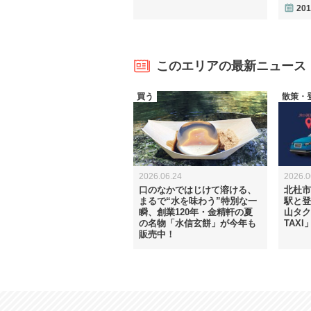
201
このエリアの最新ニュース
買う
散策・
2026.06.24
2026.0
口のなかではじけて溶ける、
北杜市×
まるで“水を味わう”特別な一
駅と登
瞬、創業120年・金精軒の夏
山タク
の名物「水信玄餅」が今年も
TAX
販売中！