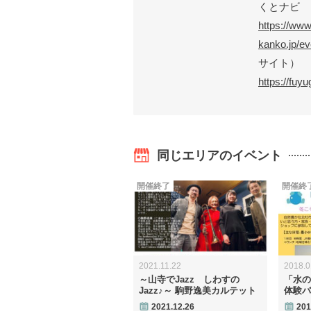
くとナビ
https://www
kanko.jp/e
サイト）
https://fuy
同じエリアのイベント
開催終了
開催終
2021.11.22
2018.0
～山寺でJazz しわすの
「水の
Jazz♪～ 駒野逸美カルテット
体験バ
2021.12.26
201