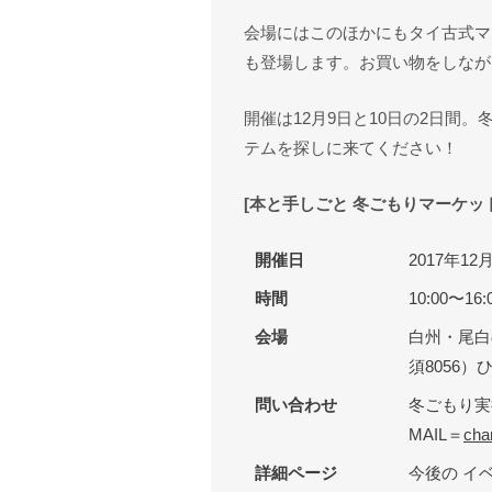
会場にはこのほかにもタイ古式マ
も登場します。お買い物をしなが
開催は12月9日と10日の2日間
テムを探しに来てください！
[本と手しごと 冬ごもりマーケット
開催日
2017年1
時間
10:00〜16:
会場
白州・尾白
須8056
問い合わせ
冬ごもり実
MAIL＝
ch
詳細ページ
今後の イベ