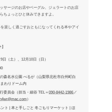
ッサージのお店やベーグル、ジェラートのお店
らちょっとひと休みできますよ。
。冬を楽しく過ごすおともになってくれる本やアイ
]
2月9日（土）、12月10日（日）
00
の森名水公園 べるが（山梨県北杜市白州町白
）ひまわりドーム内
行委員会（担当・細谷 TEL＝
090-8442-1986
／
an4wr@mac.com
）
ント | 本と手しごと 冬ごもりマーケット | ほ