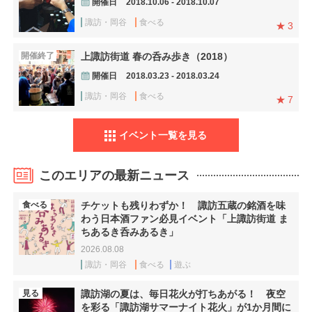
開催日
2018.10.06 - 2018.10.07
諏訪・岡谷
食べる
3
開催終了
上諏訪街道 春の呑み歩き（2018）
開催日
2018.03.23 - 2018.03.24
諏訪・岡谷
食べる
7
イベント一覧を見る
このエリアの最新ニュース
食べる
チケットも残りわずか！ 諏訪五蔵の銘酒を味
わう日本酒ファン必見イベント「上諏訪街道 ま
ちあるき呑みあるき」
2026.08.08
諏訪・岡谷
食べる
遊ぶ
見る
諏訪湖の夏は、毎日花火が打ちあがる！ 夜空
を彩る「諏訪湖サマーナイト花火」が1か月間に