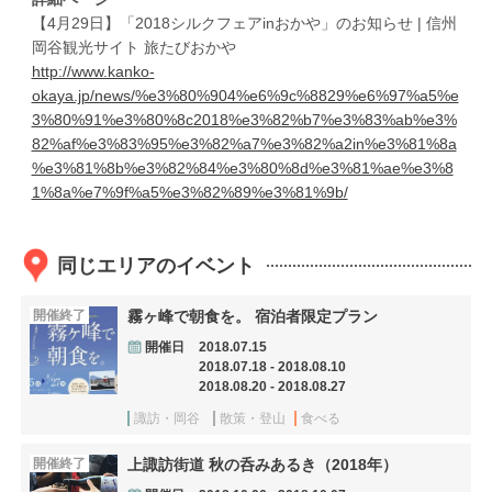
【4月29日】「2018シルクフェアinおかや」のお知らせ | 信州
岡谷観光サイト 旅たびおかや
http://www.kanko-
okaya.jp/news/%e3%80%904%e6%9c%8829%e6%97%a5%e
3%80%91%e3%80%8c2018%e3%82%b7%e3%83%ab%e3%
82%af%e3%83%95%e3%82%a7%e3%82%a2in%e3%81%8a
%e3%81%8b%e3%82%84%e3%80%8d%e3%81%ae%e3%8
1%8a%e7%9f%a5%e3%82%89%e3%81%9b/
同じエリアのイベント
開催終了
霧ヶ峰で朝食を。 宿泊者限定プラン
開催日
2018.07.15
2018.07.18 - 2018.08.10
2018.08.20 - 2018.08.27
諏訪・岡谷
散策・登山
食べる
開催終了
上諏訪街道 秋の呑みあるき（2018年）