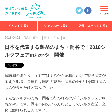
メニュー
イベントを探す
ジャンルから探す
店舗・スポットを探す
食べる
見る
知る
遊ぶ
特集
2018.04.02
諏訪・岡谷
買う
見る
知る
日本を代表する製糸のまち・岡谷で「2018シ
ルクフェアinおかや」開催
諏訪湖のほとり、岡谷市は明治から昭和にかけて製糸産業が
栄えた地域。最盛期は国内の製糸生産量の4分の1を岡谷産の
ものが占めたほど盛んでした。
そんなシルクのまち・岡谷で行われるのが「シルクフェアin
おかや」です。岡谷市内のいろんなところでシルク産業、文
化に触れられるんですよ。