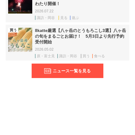
わたり開催！
2026.07.22
諏訪・岡谷
見る
遊ぶ
買う
8katte厳選【八ヶ岳のとうもろこし3選】八ヶ岳
の旬をまるごとお届け！ 5月3日より先行予約
受付開始
2026.05.02
原・富士見
諏訪・岡谷
買う
食べる
ニュース一覧を見る