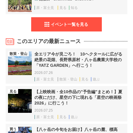
原・富士見
見る
知る
イベント一覧を見る
このエリアの最新ニュース
散策・登山
全エリア今が見ごろ！ 10ヘクタールに広がる
絶景の花畑、長野県原村・八ヶ岳農業大学校の
「YATZ GARDEN」へ行こう！
2026.07.26
原・富士見
散策・登山
見る
遊ぶ
見る
【上映映画・全10作品の”予告編”まとめ！】夏
の夜にだけ、星空の下に現れる「星空の映画祭
2026」に行こう！
2026.07.25
原・富士見
見る
遊ぶ
買う
【八ヶ岳の今旬をお届け】八ヶ岳の麓、標高