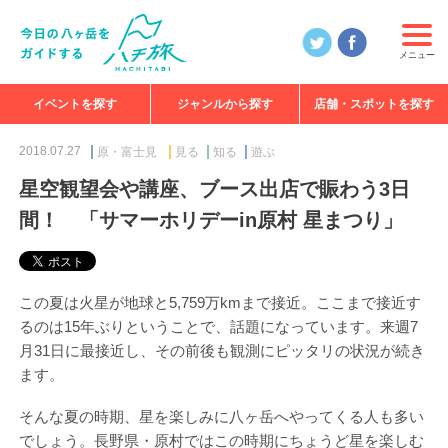
メニュー
イベントを探す
ジャンルから探す
店舗・スポットを探す
食べる
見る
知る
遊ぶ
特集
2018.07.27
原・富士見
見る
知る
遊ぶ
星空観望会や講座、ブース出店で賑わう3日
間！ 「サマーホリデーin原村 星まつり」
この夏は火星が地球と5,759万kmまで接近。ここまで接近す
るのは15年ぶりということで、話題になっています。来週7
月31日に最接近し、その前後も観測にピッタリの状況が続き
ます。
そんな夏の時期、星を楽しみに八ヶ岳へやってくる人も多い
でしょう。長野県・原村ではこの時期にちょうど星を楽しむ