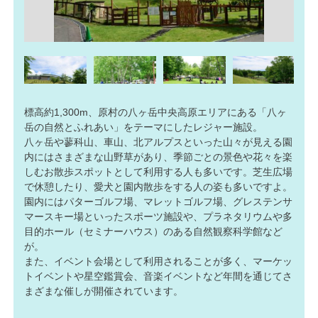
標高約1,300m、原村の八ヶ岳中央高原エリアにある「八ヶ
岳の自然とふれあい」をテーマにしたレジャー施設。
八ヶ岳や蓼科山、車山、北アルプスといった山々が見える園
内にはさまざまな山野草があり、季節ごとの景色や花々を楽
しむお散歩スポットとして利用する人も多いです。芝生広場
で休憩したり、愛犬と園内散歩をする人の姿も多いですよ。
園内にはパターゴルフ場、マレットゴルフ場、グレステンサ
マースキー場といったスポーツ施設や、プラネタリウムや多
目的ホール（セミナーハウス）のある自然観察科学館など
が。
また、イベント会場として利用されることが多く、マーケッ
トイベントや星空鑑賞会、音楽イベントなど年間を通じてさ
まざまな催しが開催されています。