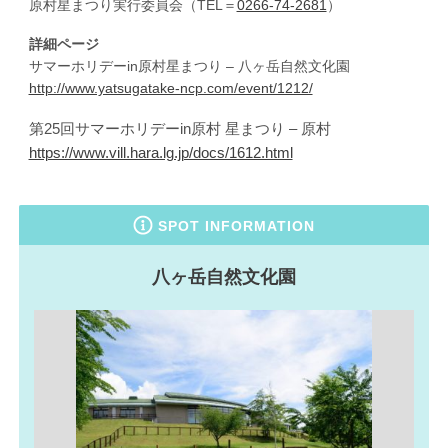
原村星まつり実行委員会（TEL＝
0266-74-2681
）
詳細ページ
サマーホリデーin原村星まつり – 八ヶ岳自然文化園
http://www.yatsugatake-ncp.com/event/1212/
第25回サマーホリデーin原村 星まつり – 原村
https://www.vill.hara.lg.jp/docs/1612.html
SPOT INFORMATION
八ヶ岳自然文化園