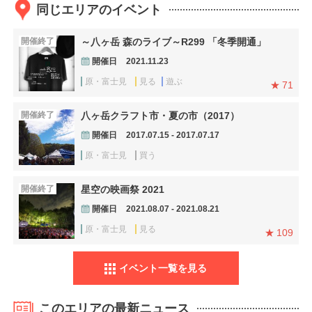
同じエリアのイベント
開催終了
～八ヶ岳 森のライブ～R299 「冬季開通」
開催日
2021.11.23
原・富士見
見る
遊ぶ
71
開催終了
八ヶ岳クラフト市・夏の市（2017）
開催日
2017.07.15 - 2017.07.17
原・富士見
買う
開催終了
星空の映画祭 2021
開催日
2021.08.07 - 2021.08.21
原・富士見
見る
109
イベント一覧を見る
このエリアの最新ニュース