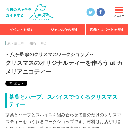
メニュー
イベントを探す
ジャンルから探す
店舗・スポットを探す
食べる
見る
知る
遊ぶ
特集
原・富士見
知る
遊ぶ
～八ヶ岳 森のクリスマスワークショップ～
クリスマスのオリジナルティーを作ろう at カ
メリアニコティー
茶葉とハーブ、スパイスでつくるクリスマス
ティー
茶葉とハーブとスパイスを組み合わせて自分だけのクリスマ
スティーをつくれるワークショップです。材料はお店が用意