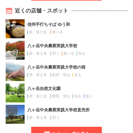
近くの店舗・スポット
信州手打ちそば ゆう和
原・富士見
食べる
八ヶ岳中央農業実践大学校
原・富士見
買う
食べる
知る
八ヶ岳中央農業実践大学校の桜
原・富士見
散策・登山
見る
八ヶ岳自然文化園
原・富士見
散策・登山
知る
遊ぶ
八ヶ岳中央農業実践大学校直売所
原・富士見
買う