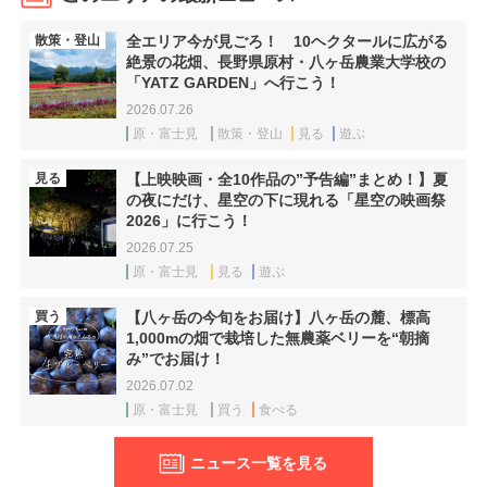
散策・登山
全エリア今が見ごろ！ 10ヘクタールに広がる
絶景の花畑、長野県原村・八ヶ岳農業大学校の
「YATZ GARDEN」へ行こう！
2026.07.26
原・富士見
散策・登山
見る
遊ぶ
見る
【上映映画・全10作品の”予告編”まとめ！】夏
の夜にだけ、星空の下に現れる「星空の映画祭
2026」に行こう！
2026.07.25
原・富士見
見る
遊ぶ
買う
【八ヶ岳の今旬をお届け】八ヶ岳の麓、標高
1,000mの畑で栽培した無農薬ベリーを“朝摘
み”でお届け！
2026.07.02
原・富士見
買う
食べる
ニュース一覧を見る