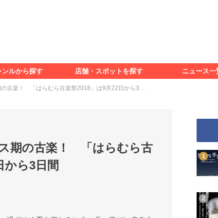
食べる
見る
知る
遊ぶ
特集＆レポート
ャンルから探す
店舗・スポットを探す
ニュース一
食べる
見る
知る
遊ぶ
特集＆レポート
の古楽！ 「はらむら古楽祭2018」は9月22日から3…
ス期の古楽！ 「はらむら古
2日から3日間