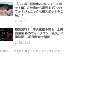
【八ヶ岳・桜特集2026 フォトスポ
ット編】北杜市から蓼科まで7つの
フォトジェニックな桜スポットをご
紹介！
2026.03.18
観覧無料！ 春の夜空を彩る「上諏
訪温泉 春のウィークエンド花火」in
諏訪湖、3日間限定で開催
2026.03.23
1か月にシェアされた数をランキングにしています