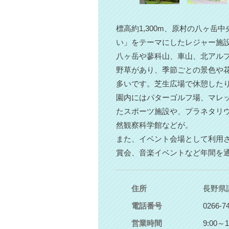
標高約1,300m、原村の八ヶ
い」をテーマにしたレジャー施
八ヶ岳や蓼科山、車山、北アル
野草があり、季節ごとの景色や
多いです。芝生広場で休憩した
園内にはパターゴルフ場、マレ
たスポーツ施設や、プラネタリ
然観察科学館などが。
また、イベント会場として利用
賞会、音楽イベントなど年間を
住所
長野県諏
電話番号
0266-7
営業時間
9:00