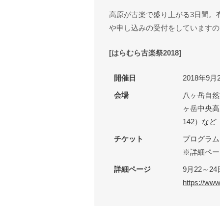
高原が古楽で盛り上がる3日間。
や申し込みの受付をしていますの
[はらむら古楽祭2018]
開催日
2018年9
会場
八ヶ岳自然文
ヶ岳中央高
142）など
チケット
プログラム
※詳細ペー
詳細ページ
9月22～2
https://www.