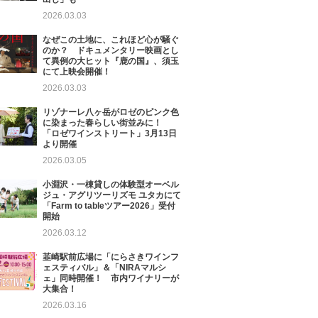
2026.03.03
なぜこの土地に、これほど心が騒ぐ
のか？ ドキュメンタリー映画とし
て異例の大ヒット『鹿の国』、須玉
にて上映会開催！
2026.03.03
リゾナーレ八ヶ岳がロゼのピンク色
に染まった春らしい街並みに！
「ロゼワインストリート」3月13日
より開催
2026.03.05
小淵沢・一棟貸しの体験型オーベル
ジュ・アグリツーリズモ ユタカにて
「Farm to tableツアー2026」受付
開始
2026.03.12
韮崎駅前広場に「にらさきワインフ
ェスティバル」＆「NIRAマルシ
ェ」同時開催！ 市内ワイナリーが
大集合！
2026.03.16