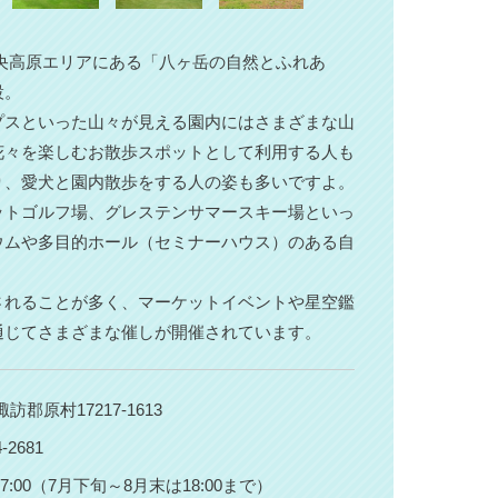
岳中央高原エリアにある「八ヶ岳の自然とふれあ
設。
プスといった山々が見える園内にはさまざまな山
花々を楽しむお散歩スポットとして利用する人も
り、愛犬と園内散歩をする人の姿も多いですよ。
ットゴルフ場、グレステンサマースキー場といっ
ウムや多目的ホール（セミナーハウス）のある自
されることが多く、マーケットイベントや星空鑑
通じてさまざまな催しが開催されています。
訪郡原村17217-1613
4-2681
～17:00（7月下旬～8月末は18:00まで）