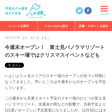
メニュー
イベントを探す
ジャンルから探す
店舗・スポットを探す
食べる
見る
知る
遊ぶ
特集
2018.12.05
原・富士見
遊ぶ
今週末オープン！ 富士見パノラマリゾート
のスキー場ではクリスマスイベントなども
いよいよ八ヶ岳エリアのスキー場のオープンが近づく時期に
なってきました。早いところは今週末からのオープンを予定
しています。
この週末から営業スタート予定のスキー場のひとつが富士見
パノラマリゾート。先週末の雨などの影響で、当初予定より
1日遅いオープンに予定変更になりましたが、12月9日にはオ