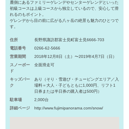
麓側にあるファミリーゲレンデやセンターゲレンデといった
初級コースは上級コースから独立しているので、安心して滑
れるのもポイント。
ゲレンデから目の前に広がる八ヶ岳の絶景も魅力のひとつで
す。
住所
長野県諏訪郡富士見町富士見6666-703
電話番号
0266-62-5666
営業期間
2018年12月8日（土）〜2019年4月7日（日）
スノーボー
全面滑走可
ド
キッズパー
あり（そり・雪遊び・チュービングエリア／入
ク
場料＝大人・子どもともに1,000円、リフト1
日券または半日券の購入者は500円）
駐車場
2,000台
詳細ページ
http://www.fujimipanorama.com/snow/