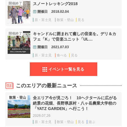
開催終了
スノートレッキング2018
開催日
2018.02.04
原・富士見
散策・登山
見る
開催終了
キャンドルに囲まれて癒しの音楽を。デリ＆カ
フェ「K」で音楽ユニット「UL…
開催日
2021.07.03
原・富士見
食べる
見る
イベント一覧を見る
このエリアの最新ニュース
散策・登山
全エリア今が見ごろ！ 10ヘクタールに広がる
絶景の花畑、長野県原村・八ヶ岳農業大学校の
「YATZ GARDEN」へ行こう！
2026.07.26
原・富士見
散策・登山
見る
遊ぶ