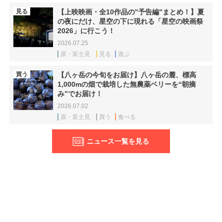
見る
【上映映画・全10作品の”予告編”まとめ！】夏
の夜にだけ、星空の下に現れる「星空の映画祭
2026」に行こう！
2026.07.25
原・富士見
見る
遊ぶ
買う
【八ヶ岳の今旬をお届け】八ヶ岳の麓、標高
1,000mの畑で栽培した無農薬ベリーを“朝摘
み”でお届け！
2026.07.02
原・富士見
買う
食べる
ニュース一覧を見る