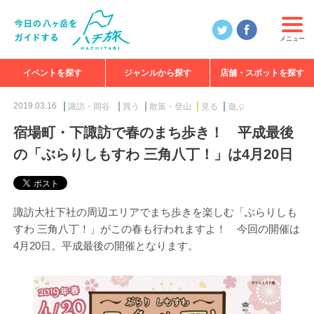
メニュー
イベントを探す
ジャンルから探す
店舗・スポットを探す
食べる
見る
知る
遊ぶ
特集
2019.03.16
諏訪・岡谷
買う
散策・登山
見る
遊ぶ
宿場町・下諏訪で春のまち歩き！ 平成最後
の「ぶらりしもすわ 三角八丁！」は4月20日
諏訪大社下社の周辺エリアでまち歩きを楽しむ「ぶらりしも
すわ 三角八丁！」がこの春も行われますよ！ 今回の開催は
4月20日。平成最後の開催となります。