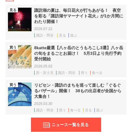
見る
諏訪湖の夏は、毎日花火が打ちあがる！ 夜空
を彩る「諏訪湖サマーナイト花火」が1か月間に
わたり開催！
2026.07.22
諏訪・岡谷
見る
遊ぶ
買う
8katte厳選【八ヶ岳のとうもろこし3選】八ヶ岳
の旬をまるごとお届け！ 5月3日より先行予約
受付開始
2026.05.02
原・富士見
諏訪・岡谷
買う
食べる
買う
リビセン・諏訪のまちを巡って楽しむ「ぐるぐ
るバザール」開催！ 38もの出店者が全国から
大集合！
2026.03.30
諏訪・岡谷
買う
食べる
見る
遊ぶ
ニュース一覧を見る