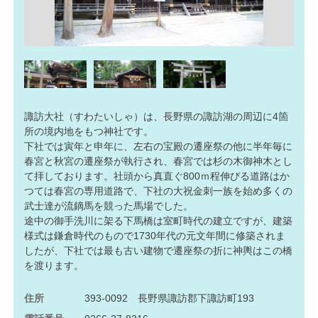
諏訪大社（すわたいしゃ）は、長野県の諏訪湖の周辺に4箇
所の境内地をもつ神社です。
下社では寅年と申年に、左右の宝殿の遷座祭の他に半年毎に
春宮と秋宮の遷座祭が執行され、春宮では杉の木御神木とし
て拝しております。社頭から真直ぐ800ｍ程伸びる道路はか
つては春宮の専用道路で、下社の大祝金刺一族を始め多くの
武士達が流鏑馬を競った馬場でした。
途中の御手洗川に架る下馬橋は室町時代の建立ですが、建築
様式は鎌倉時代のもので1730年代の元文年間に修築されま
したが、下社では最も古い建物で遷座祭の折に神輿はこの橋
を渡ります。
住所
393-0092 長野県諏訪郡下諏訪町193