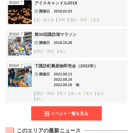
開催終了
アイスキャンドル2018
開催日
2018.02.03
原・富士見
茅野
諏訪・岡谷
見る
開催終了
第30回諏訪湖マラソン
開催日
2018.10.28
諏訪・岡谷
遊ぶ
開催終了
下諏訪町農産物即売会（2022年）
開催日
2022.08.13
2022.08.16
2022.08.18 他
諏訪・岡谷
買う
食べる
見る
知る
遊ぶ
イベント一覧を見る
このエリアの最新ニュース