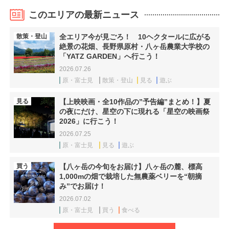
このエリアの最新ニュース
散策・登山
全エリア今が見ごろ！ 10ヘクタールに広がる
絶景の花畑、長野県原村・八ヶ岳農業大学校の
「YATZ GARDEN」へ行こう！
2026.07.26
原・富士見
散策・登山
見る
遊ぶ
見る
【上映映画・全10作品の”予告編”まとめ！】夏
の夜にだけ、星空の下に現れる「星空の映画祭
2026」に行こう！
2026.07.25
原・富士見
見る
遊ぶ
買う
【八ヶ岳の今旬をお届け】八ヶ岳の麓、標高
1,000mの畑で栽培した無農薬ベリーを“朝摘
み”でお届け！
2026.07.02
原・富士見
買う
食べる