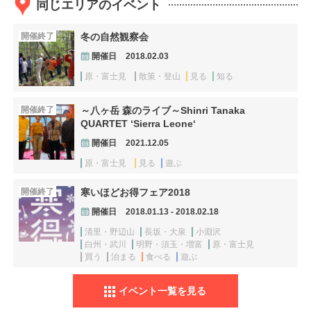
同じエリアのイベント
開催終了
冬の自然観察会
開催日
2018.02.03
原・富士見
散策・登山
見る
知る
開催終了
～八ヶ岳 森のライブ～Shinri Tanaka
QUARTET ‘Sierra Leone‘
開催日
2021.12.05
原・富士見
見る
遊ぶ
開催終了
寒いほどお得フェア2018
開催日
2018.01.13 - 2018.02.18
清里・野辺山
長坂・大泉
小淵沢
白州・武川
明野・須玉・増富
原・富士見
買う
泊まる
食べる
遊ぶ
イベント一覧を見る