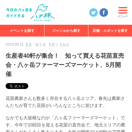
メニュー
イベントを探す
ジャンルから探す
店舗・スポットを探す
食べる
見る
知る
遊ぶ
特集
2019.05.11
原・富士見
買う
知る
生産者40軒が集合！ 知って買える花苗直売
会・八ヶ岳ファーマーズマーケット、5月開
催
花苗農家さんも数多く存在する八ヶ岳エリア。春先は農家さ
んたちが育てた花苗がいろんなところに並びます。
なかでも大規模なのが「八ヶ岳ファーマーズマーケット」で
す。今年で10回目を迎える花苗の直売会で、地元エリアの農
家さんがたくさん集まります。今年の開催では40軒の花苗農