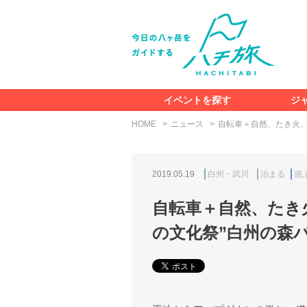
イベントを探す
ジ
HOME
ニュース
自転車＋自然、たき火、
2019.05.19
白州・武川
泊まる
遊
自転車＋自然、たき
の文化祭”白州の森