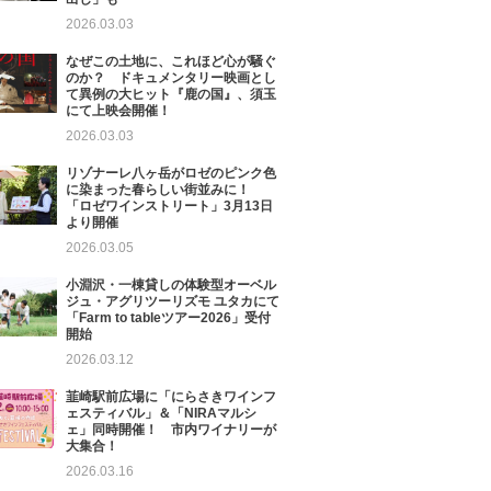
2026.03.03
なぜこの土地に、これほど心が騒ぐ
のか？ ドキュメンタリー映画とし
て異例の大ヒット『鹿の国』、須玉
にて上映会開催！
2026.03.03
リゾナーレ八ヶ岳がロゼのピンク色
に染まった春らしい街並みに！
「ロゼワインストリート」3月13日
より開催
2026.03.05
小淵沢・一棟貸しの体験型オーベル
ジュ・アグリツーリズモ ユタカにて
「Farm to tableツアー2026」受付
開始
2026.03.12
韮崎駅前広場に「にらさきワインフ
ェスティバル」＆「NIRAマルシ
ェ」同時開催！ 市内ワイナリーが
大集合！
2026.03.16