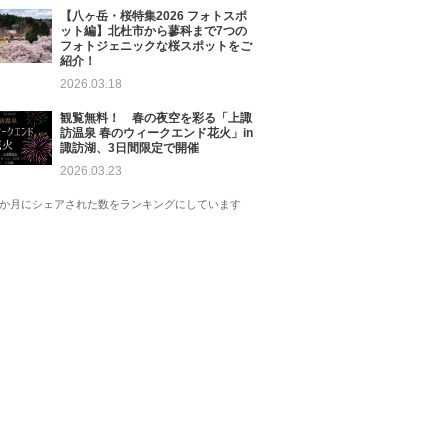
【八ヶ岳・桜特集2026 フォトスポ
ット編】北杜市から蓼科まで7つの
フォトジェニックな桜スポットをご
紹介！
2026.03.18
観覧無料！ 春の夜空を彩る「上諏
訪温泉 春のウィークエンド花火」in
諏訪湖、3日間限定で開催
2026.03.23
1か月にシェアされた数をランキングにしています