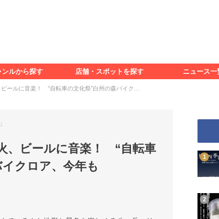
食べる
見る
知る
遊ぶ
特集＆レポート
ャンルから探す
店舗・スポットを探す
ニュース一
食べる
見る
知る
遊ぶ
特集＆レポート
ビールに音楽！ “自転車の文化祭”白州の森バイク…
ぶ
火、ビールに音楽！ “自転車
バイクロア、今年も