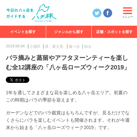
メニュー
イベントを探す
ジャンルから探す
店舗・スポットを探す
食べる
見る
知る
遊ぶ
特集
2019.06.04
小淵沢
原・富士見
食べる
知る
バラ摘みと蒸留やアフタヌーンティーを楽し
む全12講座の「八ヶ岳ローズウィーク2019」
1年を通してさまざまな花を楽しめる八ヶ岳エリア。初夏の
この時期はバラの季節を迎えます。
ガーデンなどでのバラ鑑賞はもちろんですが、見るだけでな
くさらにバラを楽しむイベントも開催されます。それが今週
末から始まる「八ヶ岳ローズウィーク2019」です。