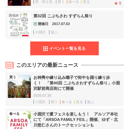
原・富士見
買う
食べる
見る
9
開催終了
第32回 こぶちさわ すずらん祭り
開催日
2017.07.02
小淵沢
遊ぶ
イベント一覧を見る
このエリアの最新ニュース
買う
お神輿や練り込み囃子で街中を踊り練り歩
く！ 「第40回 こぶちさわすずらん祭り」小淵
沢駅前商店街にて開催
2026.07.30
小淵沢
買う
食べる
見る
遊ぶ
食べる
小淵沢で夏フェスを楽しもう！ アルソア本社
にて「ARSOA FAMILY FES.」開催、ゆず・北
川悠仁さんのトークセッションも