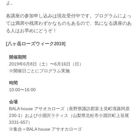
よ。
各講座の参加申し込みは現在受付中です。プログラムによっ
ては満席や残席わずかなものもあるので、気になる講座のあ
る人はお早めにどうぞ！
[八ヶ岳ローズウィーク2019]
開催期間
2019年6月8日（土）〜6月16日（日）
※開催日ごとにプログラム実施
時間
10:00〜16:00
会場
BALA house アサオカローズ（長野県諏訪郡富士見町境蕗阿原
230-1）および小淵沢ラティス（山梨県北杜市小淵沢町上笹尾
3331-657）
※集合＝BALA house アサオカローズ