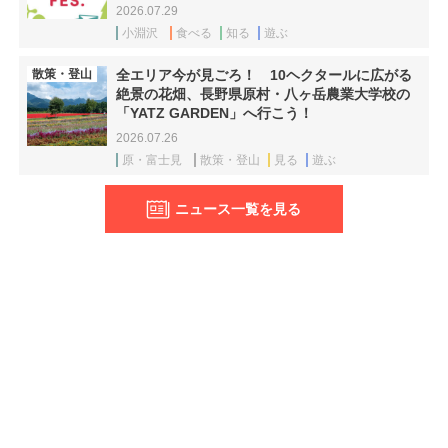
2026.07.29
小淵沢
食べる
知る
遊ぶ
散策・登山
全エリア今が見ごろ！ 10ヘクタールに広がる
絶景の花畑、長野県原村・八ヶ岳農業大学校の
「YATZ GARDEN」へ行こう！
2026.07.26
原・富士見
散策・登山
見る
遊ぶ
ニュース一覧を見る