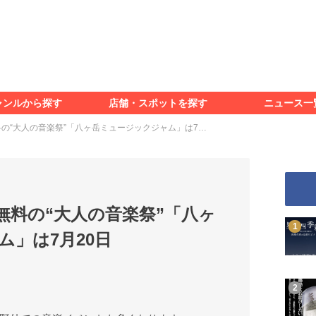
食べる
見る
知る
遊ぶ
特集＆レポート
ャンルから探す
店舗・スポットを探す
ニュース一
食べる
見る
知る
遊ぶ
特集＆レポート
の“大人の音楽祭”「八ヶ岳ミュージックジャム」は7…
無料の“大人の音楽祭”「八ヶ
」は7月20日