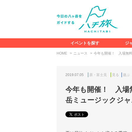
イベントを探す
ジ
HOME
ニュース
今年も開催！ 入場無料
2019.07.05
原・富士見
見る
遊ぶ
今年も開催！ 入場
岳ミュージックジャム