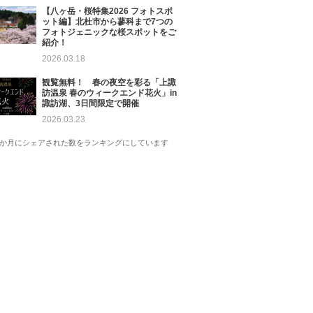
【八ヶ岳・桜特集2026 フォトスポ
ット編】北杜市から蓼科まで7つの
フォトジェニックな桜スポットをご
紹介！
2026.03.18
観覧無料！ 春の夜空を彩る「上諏
訪温泉 春のウィークエンド花火」in
諏訪湖、3日間限定で開催
2026.03.23
1か月にシェアされた数をランキングにしています