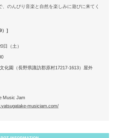
原で、のんびり音楽と自然を楽しみに遊びに来てく
9）]
月20日（土）
00
化園（長野県諏訪郡原村17217-1613）屋外
e Music Jam
w.yatsugatake-musicjam.com/
SPOT INFORMATION