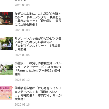
2026.03.03
なぜこの土地に、これほど心が騒ぐ
のか？ ドキュメンタリー映画とし
て異例の大ヒット『鹿の国』、須玉
にて上映会開催！
2026.03.03
リゾナーレ八ヶ岳がロゼのピンク色
に染まった春らしい街並みに！
「ロゼワインストリート」3月13日
より開催
2026.03.05
小淵沢・一棟貸しの体験型オーベル
ジュ・アグリツーリズモ ユタカにて
「Farm to tableツアー2026」受付
開始
2026.03.12
韮崎駅前広場に「にらさきワインフ
ェスティバル」＆「NIRAマルシ
ェ」同時開催！ 市内ワイナリーが
大集合！
2026.03.16