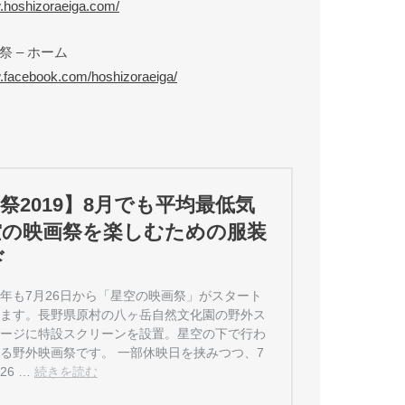
w.hoshizoraeiga.com/
 – ホーム
w.facebook.com/hoshizoraeiga/
祭2019】8月でも平均最低気
空の映画祭を楽しむための服装
ド
年も7月26日から「星空の映画祭」がスタート
ます。長野県原村の八ヶ岳自然文化園の野外ス
ージに特設スクリーンを設置。星空の下で行わ
る野外映画祭です。 一部休映日を挟みつつ、7
26 …
続きを読む