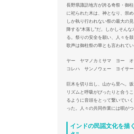
長野県諏訪地方が誇る奇祭・御柱
に祀られた木は、神となり、崇め
しか執り行われない祭の最大の見
降する“木落し”だ。しかしそんな
る。祭りの安全を願い、人々を鼓
歌声は御柱祭の華とも言われてい
ヤー ヤマノカミサマ ヨー オ
コレハ サンノウェー ヨイサー
巨木を切り出し、山から里へ。坂
リズムと呼吸がぴったりと合うこ
るように音頭をとって繋いでいく
った。人々の共同作業には唄がつ
インドの民謡文化を描