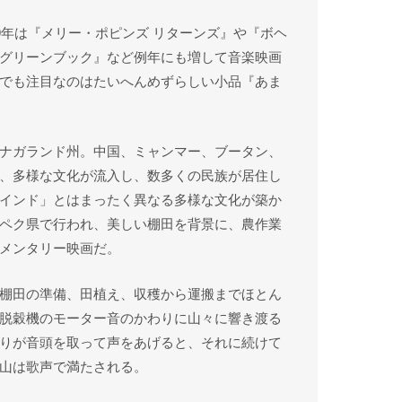
9年は『メリー・ポピンズ リターンズ』や『ボヘ
グリーンブック』など例年にも増して音楽映画
でも注目なのはたいへんめずらしい小品『あま
ナガランド州。中国、ミャンマー、ブータン、
、多様な文化が流入し、数多くの民族が居住し
インド」とはまったく異なる多様な文化が築か
ペク県で行われ、美しい棚田を背景に、農作業
メンタリー映画だ。
棚田の準備、田植え、収穫から運搬までほとん
脱穀機のモーター音のかわりに山々に響き渡る
りが音頭を取って声をあげると、それに続けて
山は歌声で満たされる。