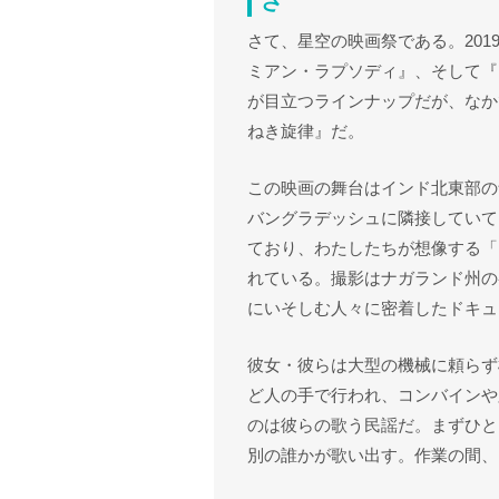
さ”
さて、星空の映画祭である。201
ミアン・ラプソディ』、そして『
が目立つラインナップだが、なか
ねき旋律』だ。
この映画の舞台はインド北東部の
バングラデッシュに隣接していて
ており、わたしたちが想像する「
れている。撮影はナガランド州の
にいそしむ人々に密着したドキュ
彼女・彼らは大型の機械に頼らず
ど人の手で行われ、コンバインや
のは彼らの歌う民謡だ。まずひと
別の誰かが歌い出す。作業の間、