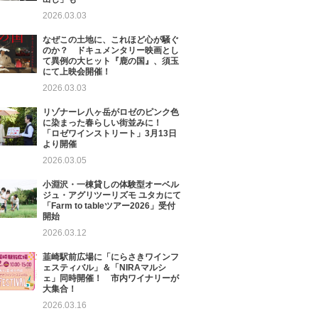
2026.03.03
なぜこの土地に、これほど心が騒ぐ
のか？ ドキュメンタリー映画とし
て異例の大ヒット『鹿の国』、須玉
にて上映会開催！
2026.03.03
リゾナーレ八ヶ岳がロゼのピンク色
に染まった春らしい街並みに！
「ロゼワインストリート」3月13日
より開催
2026.03.05
小淵沢・一棟貸しの体験型オーベル
ジュ・アグリツーリズモ ユタカにて
「Farm to tableツアー2026」受付
開始
2026.03.12
韮崎駅前広場に「にらさきワインフ
ェスティバル」＆「NIRAマルシ
ェ」同時開催！ 市内ワイナリーが
大集合！
2026.03.16