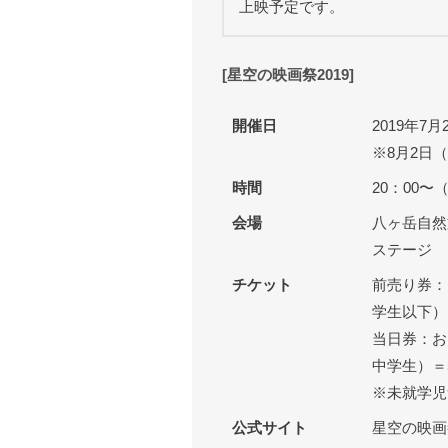
上映予定です。
[星空の映画祭2019]
開催日
2019年7
※8月2日
時間
20：00〜
会場
八ヶ岳自然文
ステージ
チケット
前売り券：
学生以下）
当日券：おと
中学生）＝5
※未就学児
公式サイト
星空の映画