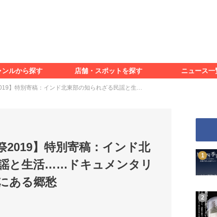
食べる
見る
知る
遊ぶ
特集＆レポート
ャンルから探す
店舗・スポットを探す
ニュース一
食べる
見る
知る
遊ぶ
特集＆レポート
019】特別寄稿：インド北東部の知られざる民謡と生…
2019】特別寄稿：インド北
謡と生活……ドキュメンタリ
にある郷愁