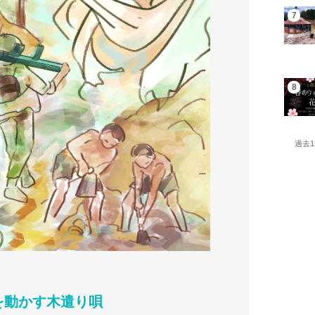
過去
を動かす木遣り唄