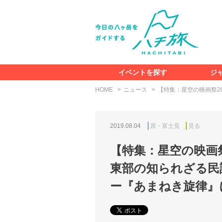
イベントを探す
ジ
HOME
ニュース
【特集：星空の映画祭2
2019.08.04
原・富士見
見る
【特集：星空の映画祭
東部の知られざる民
ー『あまねき旋律』