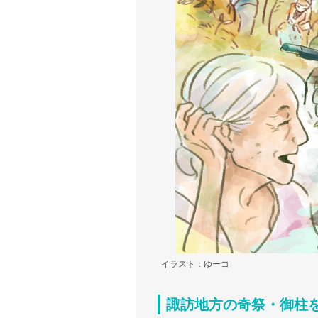
イラスト：ゆーコ
諏訪地方の奇祭・御柱