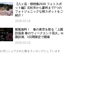
【八ヶ岳・桜特集2026 フォトスポ
ット編】北杜市から蓼科まで7つの
フォトジェニックな桜スポットをご
紹介！
2026.03.18
観覧無料！ 春の夜空を彩る「上諏
訪温泉 春のウィークエンド花火」in
諏訪湖、3日間限定で開催
2026.03.23
1か月にシェアされた数をランキングにしています