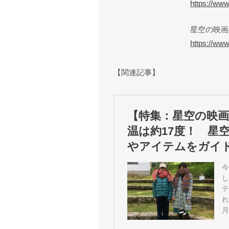
https://ww
星空の映画祭
https://ww
【関連記事】
【特集：星空の映画
温は約17度！ 星
やアイテムをガイ
今
し
テ
れ
月