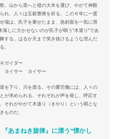
祭。山から里へと樅の大木を運び、やがて神殿
られ、人々は五穀豊穣を祈る。この６年に一度
せ場は、氏子を乗せたまま、急斜面を一気に滑
木落しに欠かせないのが氏子が唄う“木遣り”であ
舞する。はるか天まで突き抜けるような澄んだ
る。
ネガイダー
 ヨイサー ヨイサー
道を下り、川を渡る。その重労働には、人々の
とが求められる。それぞれが声を発し、呼応す
。それがやがて木遣り（きやり）という唄とな
きものだ。
く『あまねき旋律』に漂う“懐かし