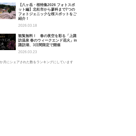
【八ヶ岳・桜特集2026 フォトスポ
ット編】北杜市から蓼科まで7つの
フォトジェニックな桜スポットをご
紹介！
2026.03.18
観覧無料！ 春の夜空を彩る「上諏
訪温泉 春のウィークエンド花火」in
諏訪湖、3日間限定で開催
2026.03.23
1か月にシェアされた数をランキングにしています