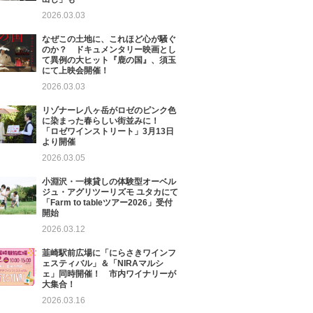
2026.03.03
なぜこの土地に、これほど心が騒ぐ
のか？ ドキュメンタリー映画とし
て異例の大ヒット『鹿の国』、須玉
にて上映会開催！
2026.03.03
リゾナーレ八ヶ岳がロゼのピンク色
に染まった春らしい街並みに！
「ロゼワインストリート」3月13日
より開催
2026.03.05
小淵沢・一棟貸しの体験型オーベル
ジュ・アグリツーリズモ ユタカにて
「Farm to tableツアー2026」受付
開始
2026.03.12
韮崎駅前広場に「にらさきワインフ
ェスティバル」＆「NIRAマルシ
ェ」同時開催！ 市内ワイナリーが
大集合！
2026.03.16