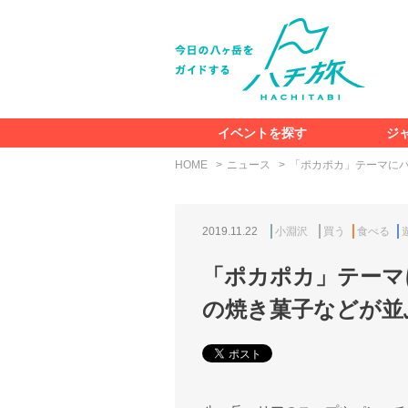
イベントを探す
ジ
HOME
ニュース
「ポカポカ」テーマにパ
2019.11.22
小淵沢
買う
食べる
「ポカポカ」テーマ
の焼き菓子などが並ぶ