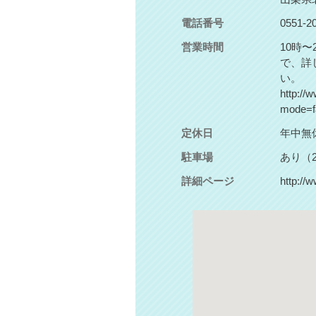
電話番号
0551-2
営業時間
10時
で、詳
い。
http://
mode=fa
定休日
年中無
駐車場
あり（2
詳細ページ
http://